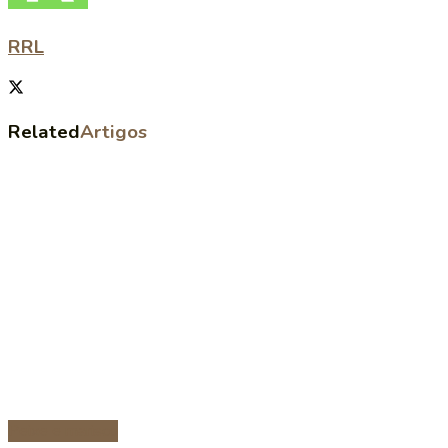
RRL
Related
Artigos
Peixe e marisco