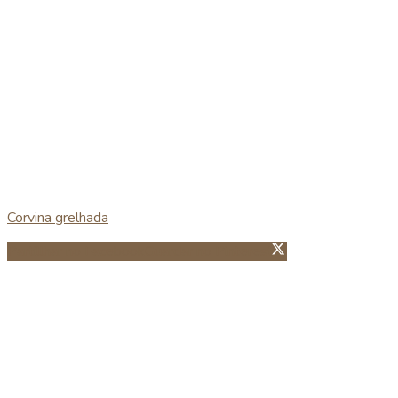
Corvina grelhada
Partillhar no Facebook
Guardar no Pinterest