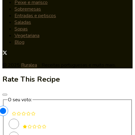
Peixe e marisco
Sobremesas
Entradas e petiscos
Saladas
Sopas
Vegetariana
Blog
© 2025
Ruralea
- Receitas portuguesas e muito mais.
Rate This Recipe
O seu voto: