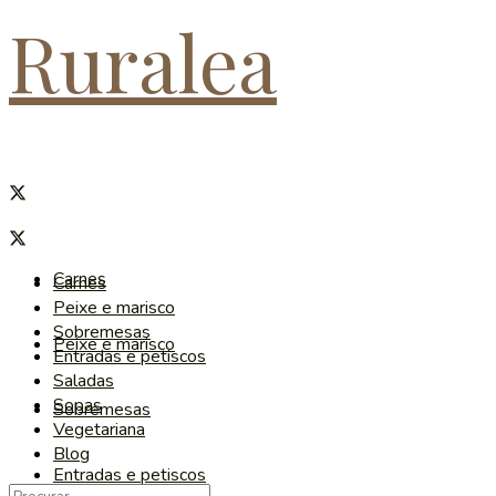
Ruralea
Carnes
Carnes
Peixe e marisco
Sobremesas
Peixe e marisco
Entradas e petiscos
Saladas
Sopas
Sobremesas
Vegetariana
Blog
Entradas e petiscos