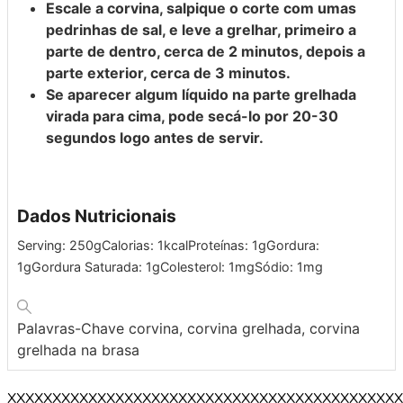
Escale a corvina, salpique o corte com umas
pedrinhas de sal, e leve a grelhar, primeiro a
parte de dentro, cerca de 2 minutos, depois a
parte exterior, cerca de 3 minutos.
Se aparecer algum líquido na parte grelhada
virada para cima, pode secá-lo por 20-30
segundos logo antes de servir.
Dados Nutricionais
Serving:
250
g
Calorias:
1
kcal
Proteínas:
1
g
Gordura:
1
g
Gordura Saturada:
1
g
Colesterol:
1
mg
Sódio:
1
mg
Palavras-Chave
corvina, corvina grelhada, corvina
grelhada na brasa
XXXXXXXXXXXXXXXXXXXXXXXXXXXXXXXXXXXXXXXXXXXX