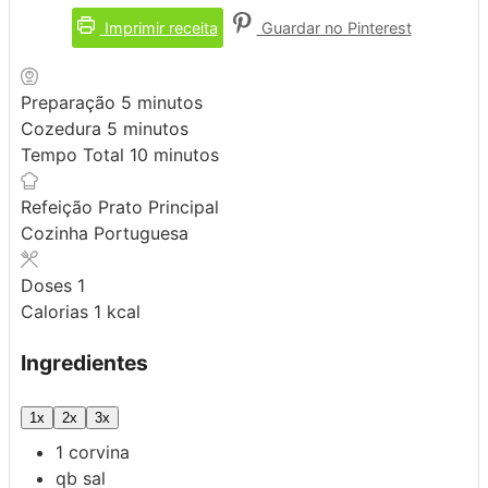
Imprimir receita
Guardar no Pinterest
minutos
Preparação
5
minutos
minutos
Cozedura
5
minutos
minutos
Tempo Total
10
minutos
Refeição
Prato Principal
Cozinha
Portuguesa
Doses
1
Calorias
1
kcal
Ingredientes
1x
2x
3x
1
corvina
qb
sal