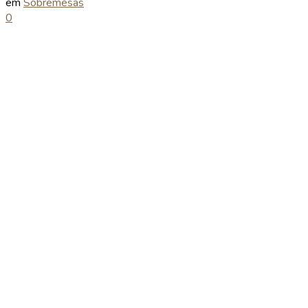
em
Sobremesas
0