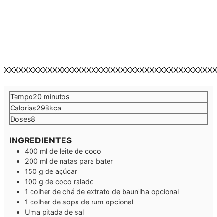
XXXXXXXXXXXXXXXXXXXXXXXXXXXXXXXXXXXXXXXXXXXX
minutos
Tempo
20
minutos
Calorias
298
kcal
Doses
8
INGREDIENTES
400
ml
de leite de coco
200
ml
de natas para bater
150
g
de açúcar
100
g
de coco ralado
1
colher de chá de extrato de baunilha
opcional
1
colher de sopa de rum
opcional
Uma pitada de sal