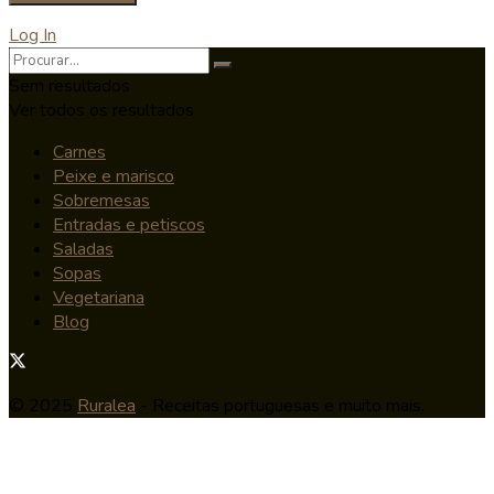
Log In
Sem resultados
Ver todos os resultados
Carnes
Peixe e marisco
Sobremesas
Entradas e petiscos
Saladas
Sopas
Vegetariana
Blog
© 2025
Ruralea
- Receitas portuguesas e muito mais.