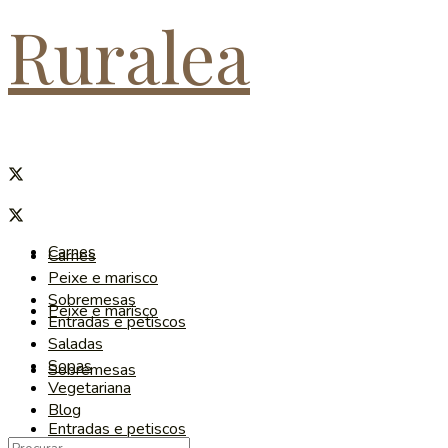
Ruralea
Carnes
Carnes
Peixe e marisco
Sobremesas
Peixe e marisco
Entradas e petiscos
Saladas
Sopas
Sobremesas
Vegetariana
Blog
Entradas e petiscos