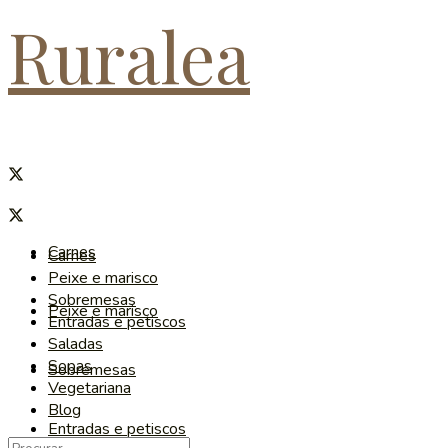
Ruralea
Carnes
Carnes
Peixe e marisco
Sobremesas
Peixe e marisco
Entradas e petiscos
Saladas
Sopas
Sobremesas
Vegetariana
Blog
Entradas e petiscos