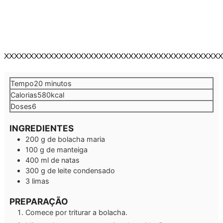
XXXXXXXXXXXXXXXXXXXXXXXXXXXXXXXXXXXXXXXXXXXX
minutos
Tempo
20
minutos
Calorias
580
kcal
Doses
6
INGREDIENTES
200
g
de bolacha maria
100
g
de manteiga
400
ml
de natas
300
g
de leite condensado
3
limas
PREPARAÇÃO
Comece por triturar a bolacha.