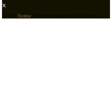
© 2025
Ruralea
- Receitas portuguesas e muito mais.