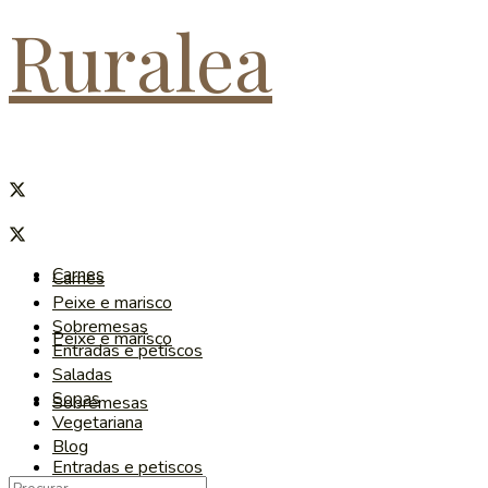
Ruralea
Carnes
Carnes
Peixe e marisco
Sobremesas
Peixe e marisco
Entradas e petiscos
Saladas
Sopas
Sobremesas
Vegetariana
Blog
Entradas e petiscos