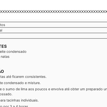
XXXXXXXXXXXXXXXXXXXXXXXXXXXXXXXXXXXXXXXXXXXX
tos
tos
al
TES
leite condensado
 natas
ÃO
tas até ficarem consistentes.
ite condensado e misture.
e o sumo de lima aos poucos e envolva até obter um preparado un
ossado.
para tacinhas individuais.
io por 3 a 4 horas.