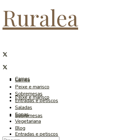
Ruralea
Carnes
Carnes
Peixe e marisco
Sobremesas
Peixe e marisco
Entradas e petiscos
Saladas
Sopas
Sobremesas
Vegetariana
Blog
Entradas e petiscos