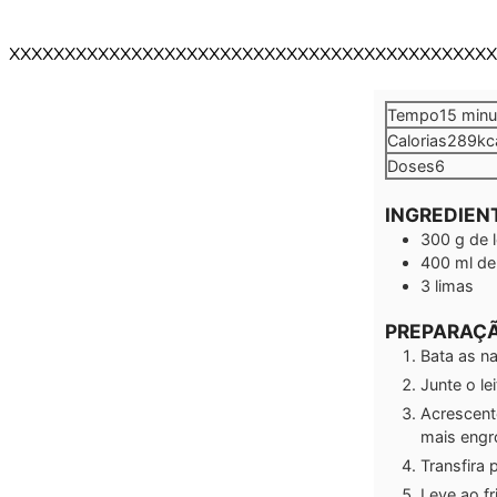
XXXXXXXXXXXXXXXXXXXXXXXXXXXXXXXXXXXXXXXXXXXX
minu
Tempo
15
minu
Calorias
289
kc
Doses
6
INGREDIEN
300
g
de 
400
ml
de
3
limas
PREPARAÇ
Bata as na
Junte o le
Acrescent
mais engr
Transfira 
Leve ao fr