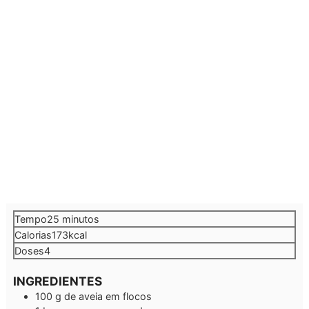
minutos
Tempo
25
minutos
Calorias
173
kcal
Doses
4
INGREDIENTES
100
g
de aveia em flocos