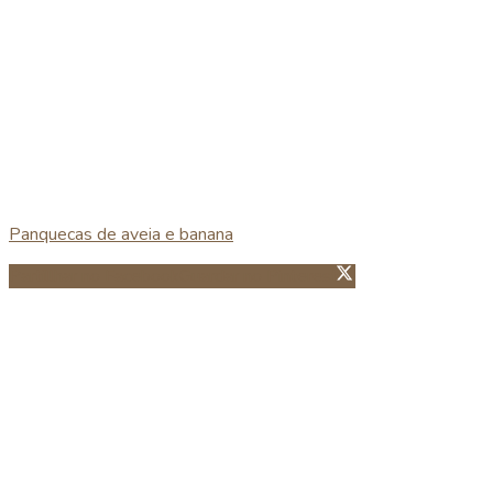
Panquecas de aveia e banana
Partillhar no Facebook
Guardar no Pinterest