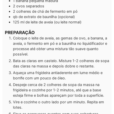
1
banana pequena madura
2
ovos
separados
2
colheres de chá de fermento em pó
qb
de extrato de baunilha
(opcional)
125
ml
de leite de aveia
(ou leite normal)
PREPARAÇÃO
Coloque o leite de aveia, as gemas de ovo, a banana, a
aveia, o fermento em pó e a baunilha no liquidificador e
processe até obter uma mistura tão suave quanto
possível.
Bata as claras em castelo. Misture 1-2 colheres de sopa
das claras na massa e depois dobre o restante.
Aqueça uma frigideira antiaderente em lume médio e
borrife com um pouco de óleo.
Despeje cerca de 2 colheres de sopa da massa na
frigideira e cozinhe por 1-2 minutos, até que a base
esteja firme e bolhas apareçam por toda a superfície.
Vire e cozinhe o outro lado por um minuto. Repita em
lotes.
Sirva as panquecas quentes com suas coberturas