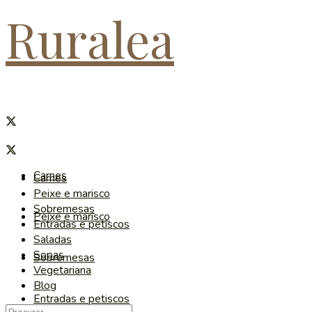
Ruralea
Carnes
Carnes
Peixe e marisco
Sobremesas
Peixe e marisco
Entradas e petiscos
Saladas
Sopas
Sobremesas
Vegetariana
Blog
Entradas e petiscos