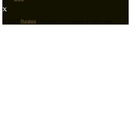
© 2025
Ruralea
- Receitas portuguesas e muito mais.