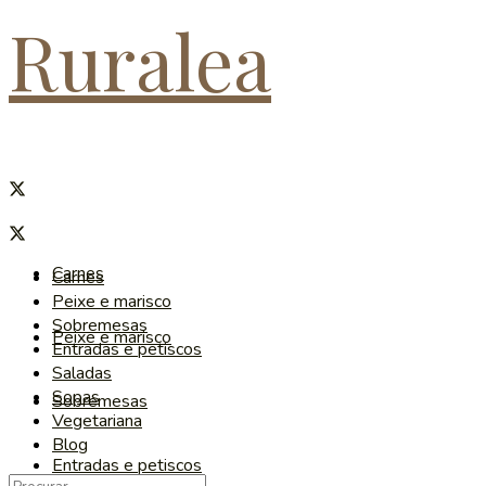
Ruralea
Carnes
Carnes
Peixe e marisco
Sobremesas
Peixe e marisco
Entradas e petiscos
Saladas
Sopas
Sobremesas
Vegetariana
Blog
Entradas e petiscos