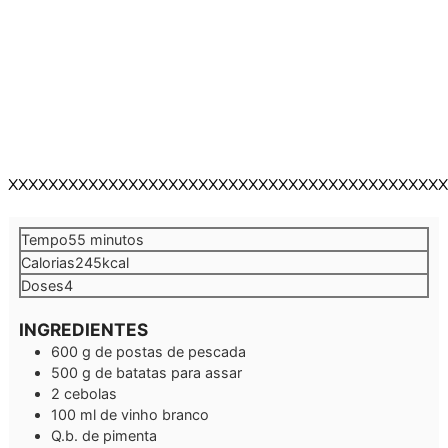
XXXXXXXXXXXXXXXXXXXXXXXXXXXXXXXXXXXXXXXXXXXX
minutos
Tempo
55
minutos
Calorias
245
kcal
Doses
4
INGREDIENTES
600
g
de postas de pescada
500
g
de batatas para assar
2
cebolas
100
ml
de vinho branco
Q.b.
de pimenta