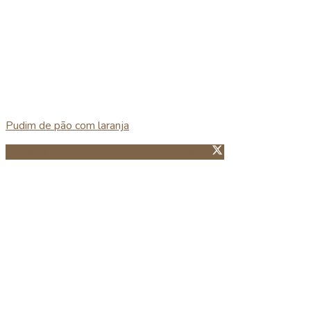
Pudim de pão com laranja
Partillhar no Facebook
Guardar no Pinterest