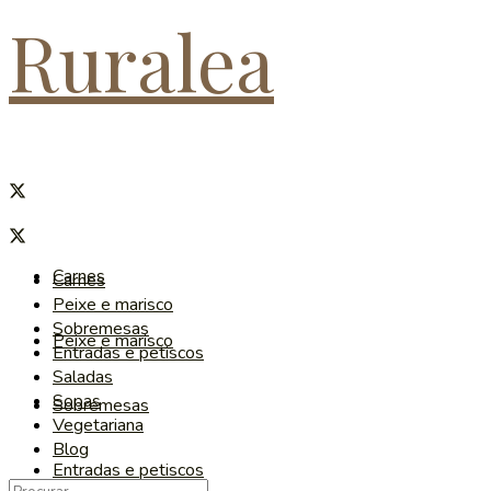
Ruralea
Carnes
Carnes
Peixe e marisco
Sobremesas
Peixe e marisco
Entradas e petiscos
Saladas
Sopas
Sobremesas
Vegetariana
Blog
Entradas e petiscos