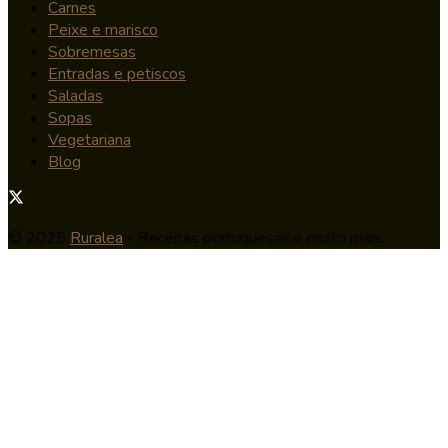
Carnes
Peixe e marisco
Sobremesas
Entradas e petiscos
Saladas
Sopas
Vegetariana
Blog
© 2025
Ruralea
- Receitas portuguesas e muito mais.