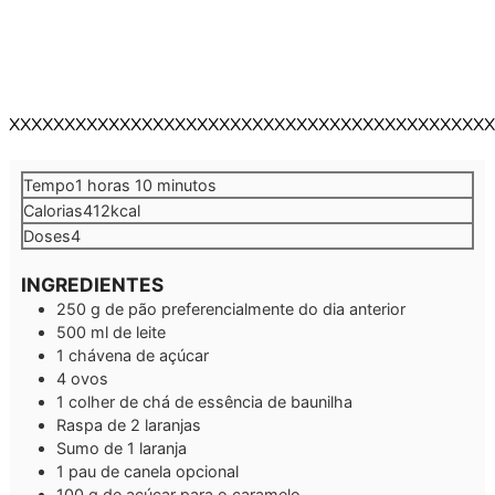
XXXXXXXXXXXXXXXXXXXXXXXXXXXXXXXXXXXXXXXXXXXX
hora
minutos
Tempo
1
horas
10
minutos
Calorias
412
kcal
Doses
4
INGREDIENTES
250
g
de pão
preferencialmente do dia anterior
500
ml
de leite
1
chávena de açúcar
4
ovos
1
colher de chá de essência de baunilha
Raspa de 2 laranjas
Sumo de 1 laranja
1
pau de canela
opcional
100
g
de açúcar para o caramelo