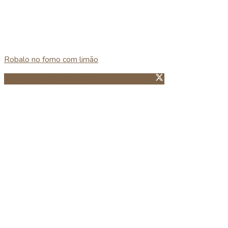
Robalo no forno com limão
Partillhar no Facebook
Guardar no Pinterest