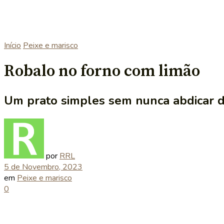
Início
Peixe e marisco
Robalo no forno com limão
Um prato simples sem nunca abdicar do
por
RRL
5 de Novembro, 2023
em
Peixe e marisco
0