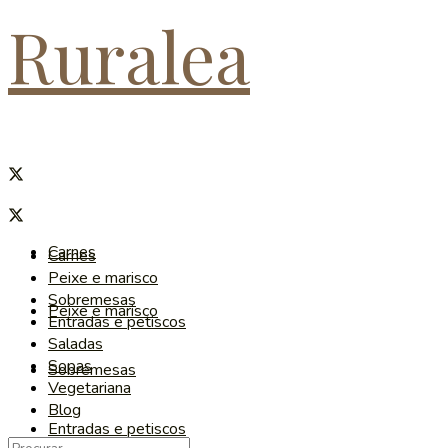
Ruralea
Carnes
Carnes
Peixe e marisco
Sobremesas
Peixe e marisco
Entradas e petiscos
Saladas
Sopas
Sobremesas
Vegetariana
Blog
Entradas e petiscos