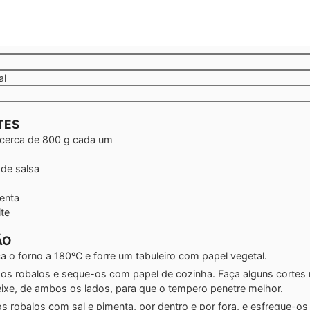
al
TES
cerca de 800 g cada um
de salsa
enta
ite
ÃO
 o forno a 180ºC e forre um tabuleiro com papel vegetal.
os robalos e seque-os com papel de cozinha. Faça alguns cortes 
eixe, de ambos os lados, para que o tempero penetre melhor.
s robalos com sal e pimenta, por dentro e por fora, e esfregue-