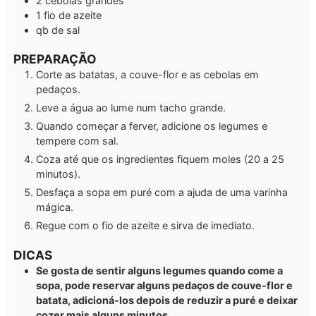
2
cebolas grandes
1
fio de azeite
qb
de sal
PREPARAÇÃO
Corte as batatas, a couve-flor e as cebolas em
pedaços.
Leve a água ao lume num tacho grande.
Quando começar a ferver, adicione os legumes e
tempere com sal.
Coza até que os ingredientes fiquem moles (20 a 25
minutos).
Desfaça a sopa em puré com a ajuda de uma varinha
mágica.
Regue com o fio de azeite e sirva de imediato.
DICAS
Se gosta de sentir alguns legumes quando come a
sopa, pode reservar alguns pedaços de couve-flor e
batata, adicioná-los depois de reduzir a puré e deixar
cozer mais alguns minutos.