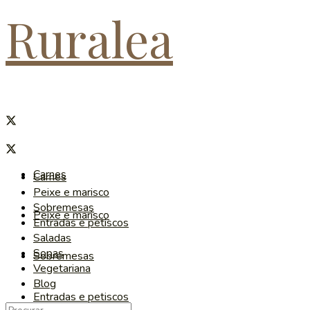
Ruralea
Carnes
Carnes
Peixe e marisco
Sobremesas
Peixe e marisco
Entradas e petiscos
Saladas
Sopas
Sobremesas
Vegetariana
Blog
Entradas e petiscos