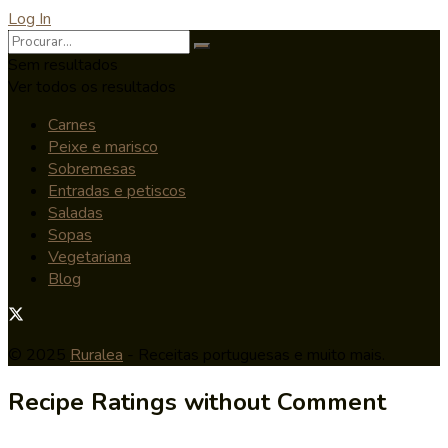
Log In
Sem resultados
Ver todos os resultados
Carnes
Peixe e marisco
Sobremesas
Entradas e petiscos
Saladas
Sopas
Vegetariana
Blog
© 2025
Ruralea
- Receitas portuguesas e muito mais.
Recipe Ratings without Comment