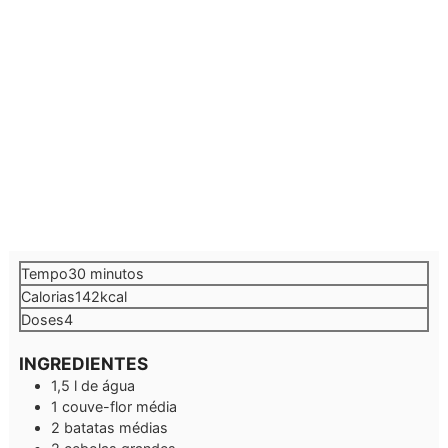
minutos
Tempo
30
minutos
Calorias
142
kcal
Doses
4
INGREDIENTES
1,5
l
de água
1
couve-flor média
2
batatas médias