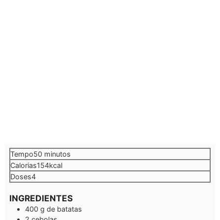
minutos
Tempo
50
minutos
Calorias
154
kcal
Doses
4
INGREDIENTES
400
g
de batatas
2
cebolas