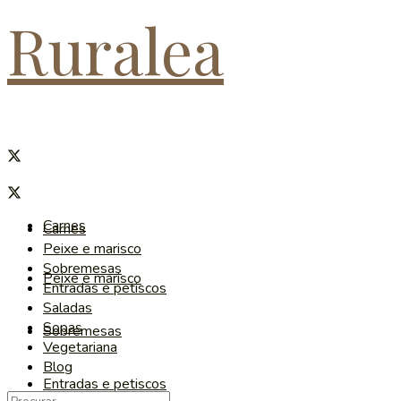
Ruralea
Carnes
Carnes
Peixe e marisco
Sobremesas
Peixe e marisco
Entradas e petiscos
Saladas
Sopas
Sobremesas
Vegetariana
Blog
Entradas e petiscos