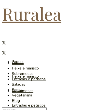
Ruralea
Carnes
Carnes
Peixe e marisco
Sobremesas
Peixe e marisco
Entradas e petiscos
Saladas
Sopas
Sobremesas
Vegetariana
Blog
Entradas e petiscos