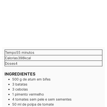
minutos
Tempo
55
minutos
Calorias
398
kcal
Doses
4
INGREDIENTES
500
g
de atum em bifes
3
batatas
3
cebolas
1
pimento vermelho
4
tomates sem pele e sem sementes
50
ml
de polpa de tomate