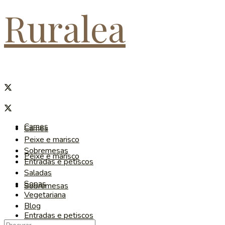
Ruralea
Carnes
Carnes
Peixe e marisco
Sobremesas
Peixe e marisco
Entradas e petiscos
Saladas
Sopas
Sobremesas
Vegetariana
Blog
Entradas e petiscos