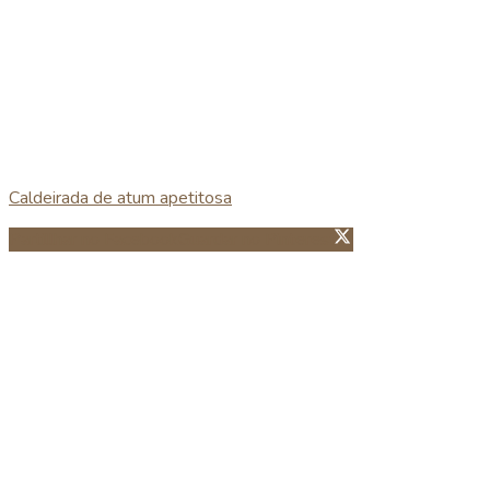
Caldeirada de atum apetitosa
Partillhar no Facebook
Guardar no Pinterest