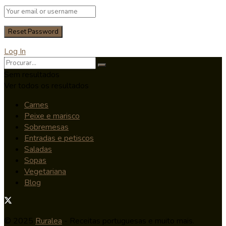
Log In
Sem resultados
Ver todos os resultados
Carnes
Peixe e marisco
Sobremesas
Entradas e petiscos
Saladas
Sopas
Vegetariana
Blog
© 2025
Ruralea
- Receitas portuguesas e muito mais.