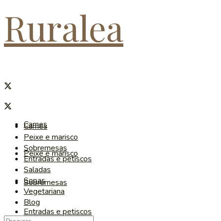
Ruralea
Carnes
Carnes
Peixe e marisco
Sobremesas
Peixe e marisco
Entradas e petiscos
Saladas
Sopas
Sobremesas
Vegetariana
Blog
Entradas e petiscos