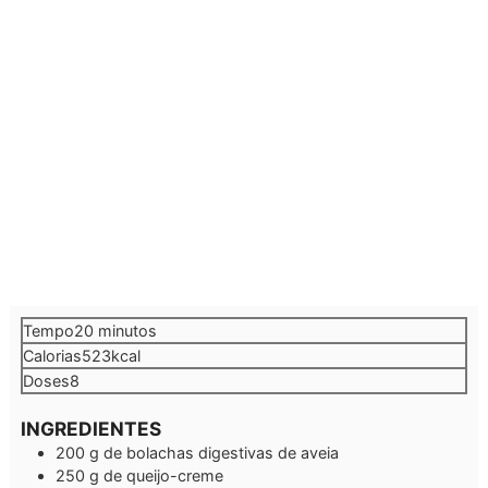
minutos
Tempo
20
minutos
Calorias
523
kcal
Doses
8
INGREDIENTES
200
g
de bolachas digestivas de aveia
250
g
de queijo-creme