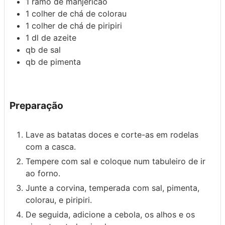
1
ramo de
manjericão
1
colher de chá de
colorau
1
colher de chá de
piripiri
1
dl
de azeite
qb
de sal
qb
de pimenta
Preparação
Lave as batatas doces e corte-as em rodelas
com a casca.
Tempere com sal e coloque num tabuleiro de ir
ao forno.
Junte a corvina, temperada com sal, pimenta,
colorau, e piripiri.
De seguida, adicione a cebola, os alhos e os