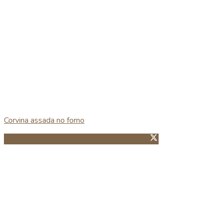
Corvina assada no forno
Partillhar no Facebook
Guardar no Pinterest