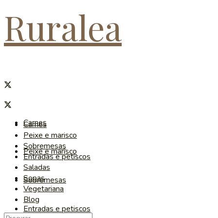
Ruralea
Carnes
Carnes
Peixe e marisco
Sobremesas
Peixe e marisco
Entradas e petiscos
Saladas
Sopas
Sobremesas
Vegetariana
Blog
Entradas e petiscos