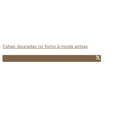
Fatias douradas no forno à moda antiga
Partillhar no Facebook
Guardar no Pinterest