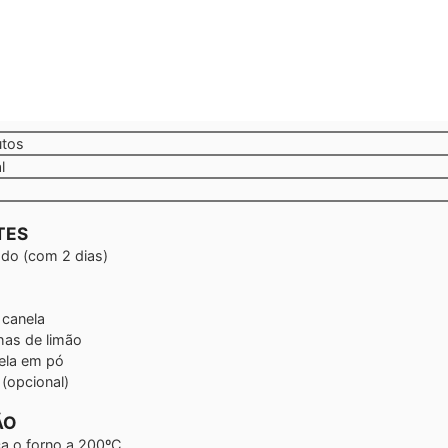
tos
utos
l
TES
ado
(com 2 dias)
 canela
has de limão
ela em pó
(opcional)
ÃO
a o forno a 200ºC.