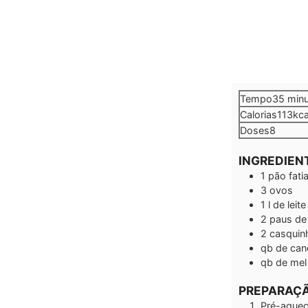
minu
Tempo
35
min
Calorias
113
kca
Doses
8
INGREDIEN
1
pão fati
3
ovos
1
l
de leite
2
paus de
2
casquin
qb
de can
qb
de mel
PREPARAÇ
Pré-aqueç