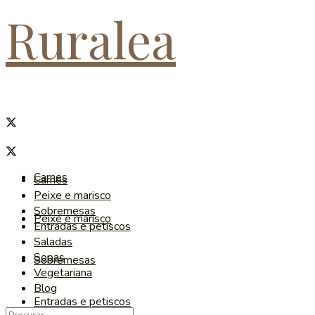
Ruralea
Carnes
Carnes
Peixe e marisco
Sobremesas
Peixe e marisco
Entradas e petiscos
Saladas
Sopas
Sobremesas
Vegetariana
Blog
Entradas e petiscos