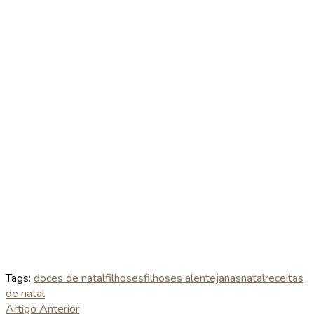
Tags:
doces de natal
filhoses
filhoses alentejanas
natal
receitas
de natal
Artigo Anterior