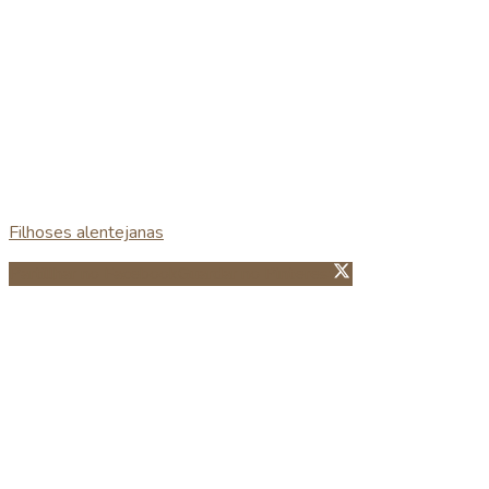
Filhoses alentejanas
Partillhar no Facebook
Guardar no Pinterest