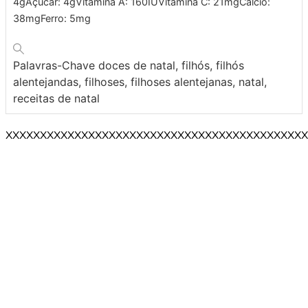
4
g
Açúcar:
4
g
Vitamina A:
160
IU
Vitamina C:
21
mg
Cálcio:
38
mg
Ferro:
5
mg
Palavras-Chave
doces de natal, filhós, filhós
alentejandas, filhoses, filhoses alentejanas, natal,
receitas de natal
XXXXXXXXXXXXXXXXXXXXXXXXXXXXXXXXXXXXXXXXXXXX