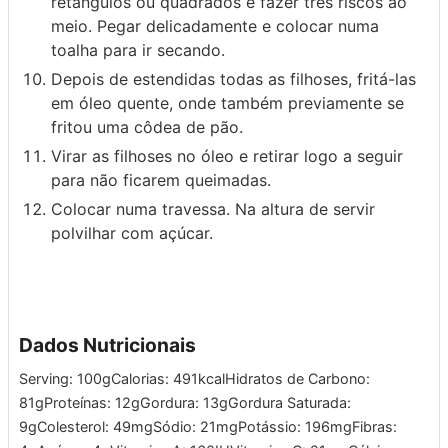
retângulos ou quadrados e fazer três riscos ao
meio. Pegar delicadamente e colocar numa
toalha para ir secando.
Depois de estendidas todas as filhoses, fritá-las
em óleo quente, onde também previamente se
fritou uma côdea de pão.
Virar as filhoses no óleo e retirar logo a seguir
para não ficarem queimadas.
Colocar numa travessa. Na altura de servir
polvilhar com açúcar.
Dados Nutricionais
Serving:
100
g
Calorias:
491
kcal
Hidratos de Carbono:
81
g
Proteínas:
12
g
Gordura:
13
g
Gordura Saturada:
9
g
Colesterol:
49
mg
Sódio:
21
mg
Potássio:
196
mg
Fibras: