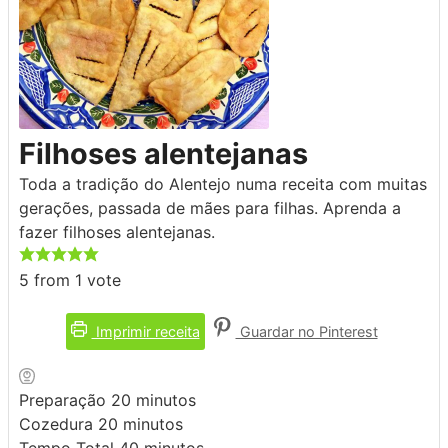
Filhoses alentejanas
Toda a tradição do Alentejo numa receita com muitas
gerações, passada de mães para filhas. Aprenda a
fazer filhoses alentejanas.
5
from 1 vote
Imprimir receita
Guardar no Pinterest
minutos
Preparação
20
minutos
minutos
Cozedura
20
minutos
minutos
Tempo Total
40
minutos