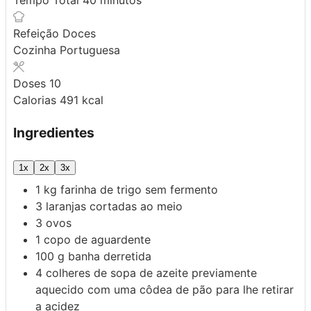
Refeição
Doces
Cozinha
Portuguesa
Doses
10
Calorias
491
kcal
Ingredientes
1x
2x
3x
1
kg
farinha de trigo sem fermento
3
laranjas
cortadas ao meio
3
ovos
1
copo de
aguardente
100
g
banha derretida
4
colheres de sopa de
azeite
previamente
aquecido com uma côdea de pão para lhe retirar
a acidez