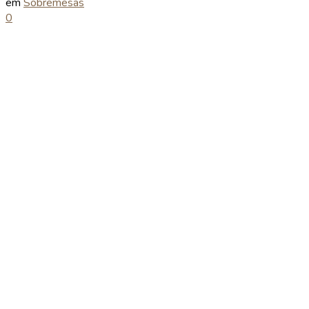
em
Sobremesas
0