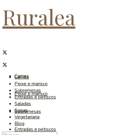
Ruralea
Carnes
Carnes
Peixe e marisco
Sobremesas
Peixe e marisco
Entradas e petiscos
Saladas
Sopas
Sobremesas
Vegetariana
Blog
Entradas e petiscos