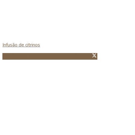
Infusão de citrinos
Partillhar no Facebook
Guardar no Pinterest