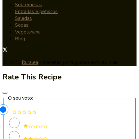
Sobremesas
Entradas e petiscos
Saladas
Sopas
Vegetariana
Blog
© 2025
Ruralea
- Receitas portuguesas e muito mais.
Rate This Recipe
O seu voto: