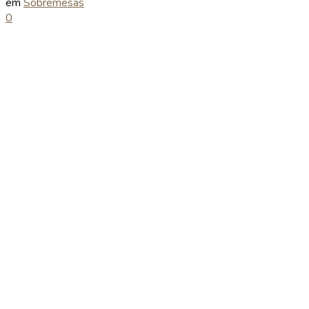
em
Sobremesas
0