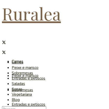
Ruralea
Carnes
Carnes
Peixe e marisco
Sobremesas
Peixe e marisco
Entradas e petiscos
Saladas
Sopas
Sobremesas
Vegetariana
Blog
Entradas e petiscos