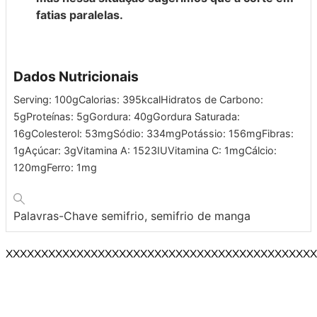
fatias paralelas.
Dados Nutricionais
Serving:
100
g
Calorias:
395
kcal
Hidratos de Carbono:
5
g
Proteínas:
5
g
Gordura:
40
g
Gordura Saturada:
16
g
Colesterol:
53
mg
Sódio:
334
mg
Potássio:
156
mg
Fibras:
1
g
Açúcar:
3
g
Vitamina A:
1523
IU
Vitamina C:
1
mg
Cálcio:
120
mg
Ferro:
1
mg
Palavras-Chave
semifrio, semifrio de manga
XXXXXXXXXXXXXXXXXXXXXXXXXXXXXXXXXXXXXXXXXXXX