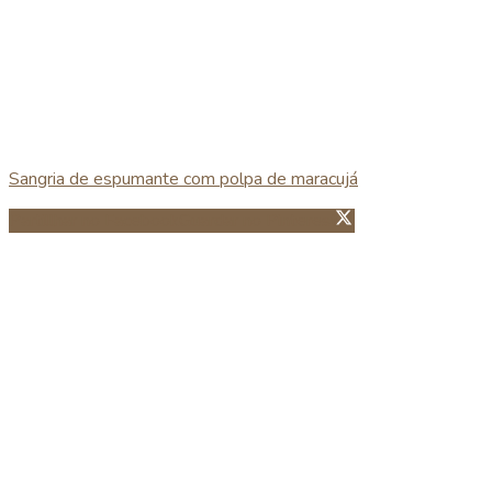
Sangria de espumante com polpa de maracujá
Partillhar no Facebook
Guardar no Pinterest