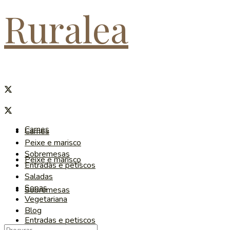
Ruralea
Carnes
Carnes
Peixe e marisco
Sobremesas
Peixe e marisco
Entradas e petiscos
Saladas
Sopas
Sobremesas
Vegetariana
Blog
Entradas e petiscos