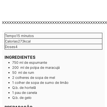
XXXXXXXXXXXXXXXXXXXXXXXXXXXXXXXXXXXXXXXXXXXX
minutos
Tempo
15
minutos
Calorias
273
kcal
Doses
4
INGREDIENTES
750
ml
de espumante
200
ml
de polpa de maracujá
50
ml
de rum
2
colheres de sopa
de mel
1
colher de sopa
de sumo de limão
Q.b.
de hortelã
1
pau de canela
Q.b.
de gelo