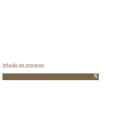
Infusão de morango
Partillhar no Facebook
Guardar no Pinterest