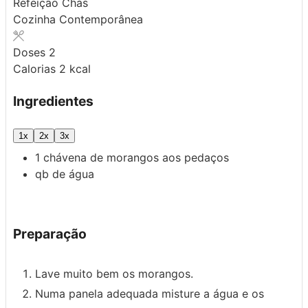
Refeição
Chás
Cozinha
Contemporânea
Doses
2
Calorias
2
kcal
Ingredientes
1x
2x
3x
1
chávena de morangos aos pedaços
qb
de água
Preparação
Lave muito bem os morangos.
Numa panela adequada misture a água e os