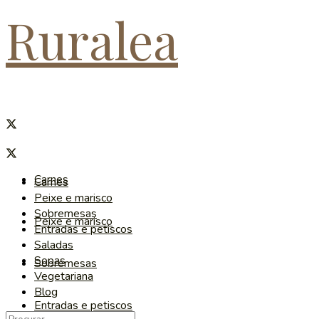
Ruralea
Carnes
Carnes
Peixe e marisco
Sobremesas
Peixe e marisco
Entradas e petiscos
Saladas
Sopas
Sobremesas
Vegetariana
Blog
Entradas e petiscos