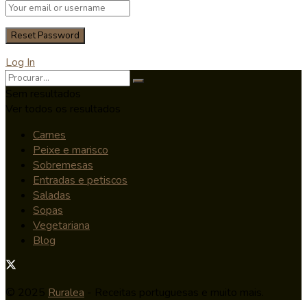
Log In
Sem resultados
Ver todos os resultados
Carnes
Peixe e marisco
Sobremesas
Entradas e petiscos
Saladas
Sopas
Vegetariana
Blog
© 2025
Ruralea
- Receitas portuguesas e muito mais.