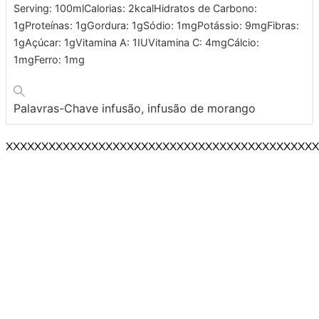
Serving:
100
ml
Calorias:
2
kcal
Hidratos de Carbono:
1
g
Proteínas:
1
g
Gordura:
1
g
Sódio:
1
mg
Potássio:
9
mg
Fibras:
1
g
Açúcar:
1
g
Vitamina A:
1
IU
Vitamina C:
4
mg
Cálcio:
1
mg
Ferro:
1
mg
Palavras-Chave
infusão, infusão de morango
XXXXXXXXXXXXXXXXXXXXXXXXXXXXXXXXXXXXXXXXXXXX