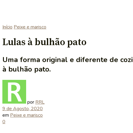
Início
Peixe e marisco
Lulas à bulhão pato
Uma forma original e diferente de coz
à bulhão pato.
por
RRL
9 de Agosto, 2020
em
Peixe e marisco
0