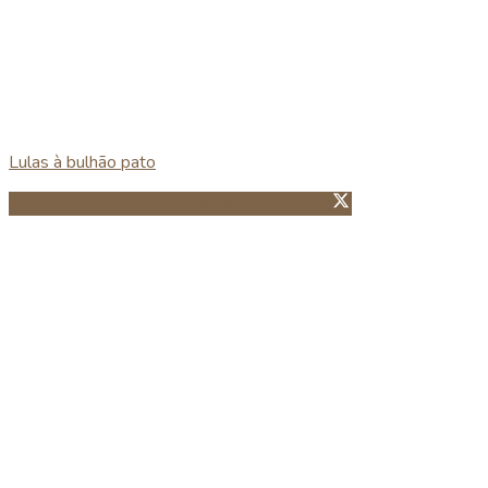
Lulas à bulhão pato
Partillhar no Facebook
Guardar no Pinterest