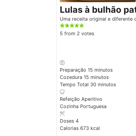
Lulas à bulhão pa
Uma receita original e diferente
5
from
2
votes
minutos
Preparação
15
minutos
minutos
Cozedura
15
minutos
minutos
Tempo Total
30
minutos
Refeição
Aperitivo
Cozinha
Portuguesa
Doses
4
Calorias
673
kcal