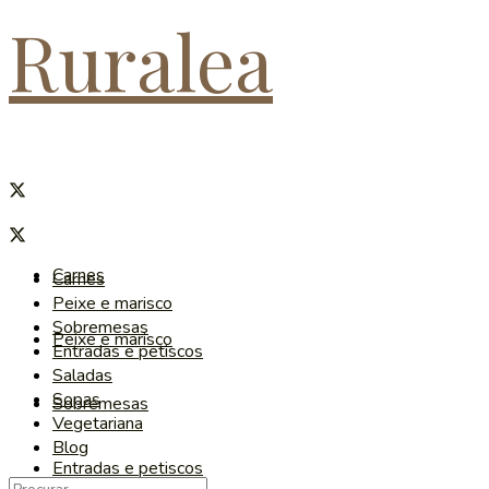
Ruralea
Carnes
Carnes
Peixe e marisco
Sobremesas
Peixe e marisco
Entradas e petiscos
Saladas
Sopas
Sobremesas
Vegetariana
Blog
Entradas e petiscos