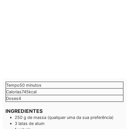
minutos
Tempo
50
minutos
Calorias
745
kcal
Doses
4
INGREDIENTES
250
g
de massa
(qualquer uma da sua preferência)
3
latas de atum