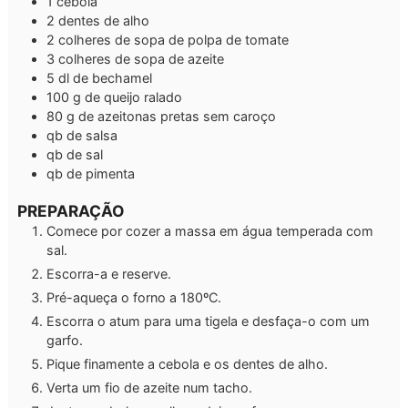
1
cebola
2
dentes de alho
2
colheres de sopa de
polpa de tomate
3
colheres de sopa de
azeite
5
dl
de bechamel
100
g
de queijo ralado
80
g
de azeitonas pretas sem caroço
qb
de salsa
qb
de sal
qb
de pimenta
PREPARAÇÃO
Comece por cozer a massa em água temperada com
sal.
Escorra-a e reserve.
Pré-aqueça o forno a 180ºC.
Escorra o atum para uma tigela e desfaça-o com um
garfo.
Pique finamente a cebola e os dentes de alho.
Verta um fio de azeite num tacho.