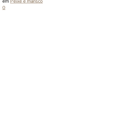
em
Peixe e marisco
0