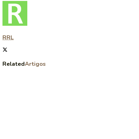
RRL
Related
Artigos