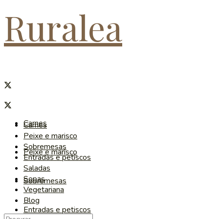
Ruralea
Carnes
Carnes
Peixe e marisco
Sobremesas
Peixe e marisco
Entradas e petiscos
Saladas
Sopas
Sobremesas
Vegetariana
Blog
Entradas e petiscos