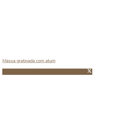
Massa gratinada com atum
Partillhar no Facebook
Guardar no Pinterest