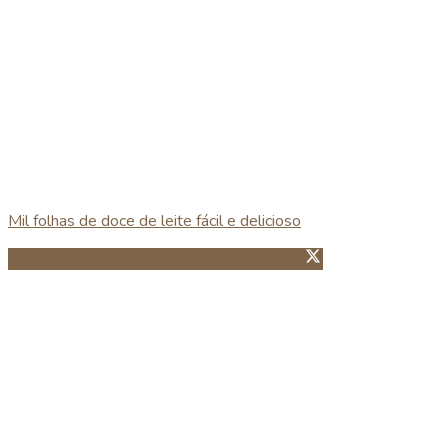
Mil folhas de doce de leite fácil e delicioso
Partillhar no Facebook
Guardar no Pinterest