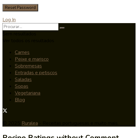
Log In
Sem resultados
Ver todos os resultados
Carnes
Peixe e marisco
Sobremesas
Entradas e petiscos
Saladas
Sopas
Vegetariana
Blog
© 2025
Ruralea
- Receitas portuguesas e muito mais.
Recipe Ratings without Comment