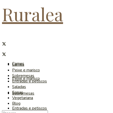
Ruralea
Carnes
Carnes
Peixe e marisco
Sobremesas
Peixe e marisco
Entradas e petiscos
Saladas
Sopas
Sobremesas
Vegetariana
Blog
Entradas e petiscos