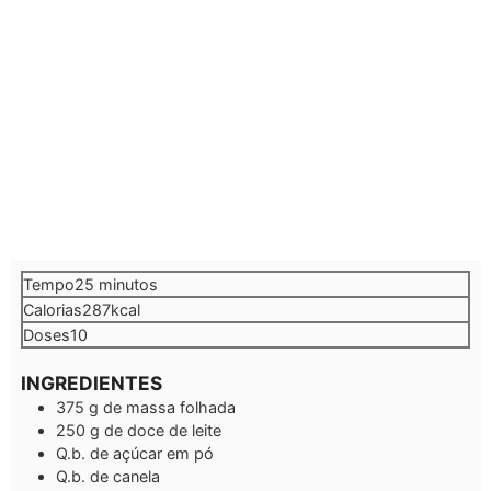
minutos
Tempo
25
minutos
Calorias
287
kcal
Doses
10
INGREDIENTES
375
g
de massa folhada
250
g
de doce de leite
Q.b.
de açúcar em pó
Q.b.
de canela