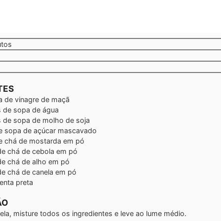
tos
utos
TES
a de
vinagre de maçã
s de sopa de
água
s de sopa de
molho de soja
de sopa de
açúcar mascavado
de chá de
mostarda em pó
de chá de
cebola em pó
de chá de
alho em pó
de chá de
canela em pó
enta preta
ÃO
la, misture todos os ingredientes e leve ao lume médio.