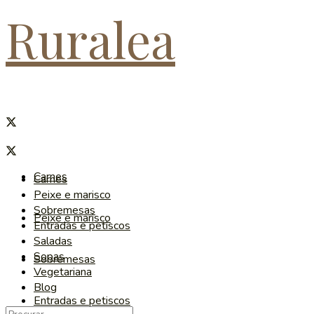
Ruralea
Carnes
Carnes
Peixe e marisco
Sobremesas
Peixe e marisco
Entradas e petiscos
Saladas
Sopas
Sobremesas
Vegetariana
Blog
Entradas e petiscos