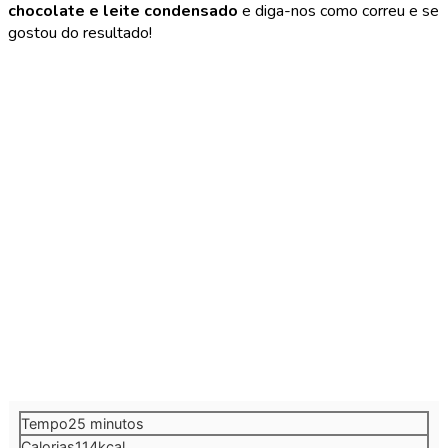
chocolate e leite condensado
e diga-nos como correu e se
gostou do resultado!
minutos
Tempo
25
minutos
Calorias
114
kcal