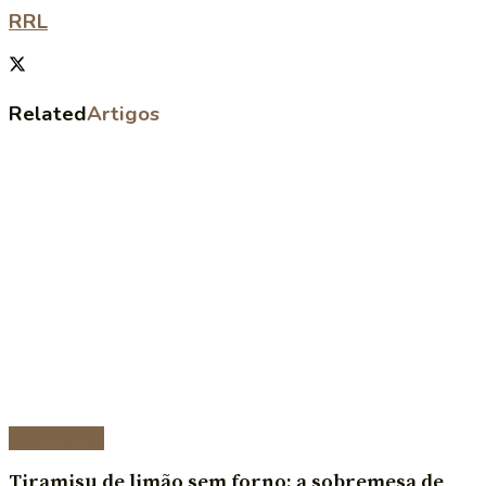
RRL
Related
Artigos
Sobremesas
Tiramisu de limão sem forno: a sobremesa de