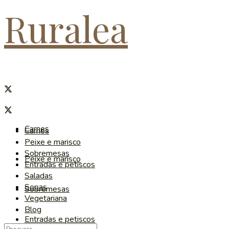
Ruralea
Carnes
Carnes
Peixe e marisco
Sobremesas
Peixe e marisco
Entradas e petiscos
Saladas
Sopas
Sobremesas
Vegetariana
Blog
Entradas e petiscos