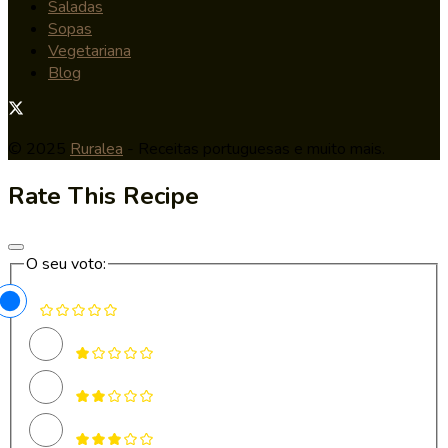
Saladas
Sopas
Vegetariana
Blog
© 2025
Ruralea
- Receitas portuguesas e muito mais.
Rate This Recipe
O seu voto: