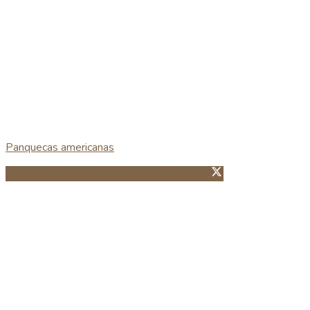
Panquecas americanas
Partillhar no Facebook
Guardar no Pinterest