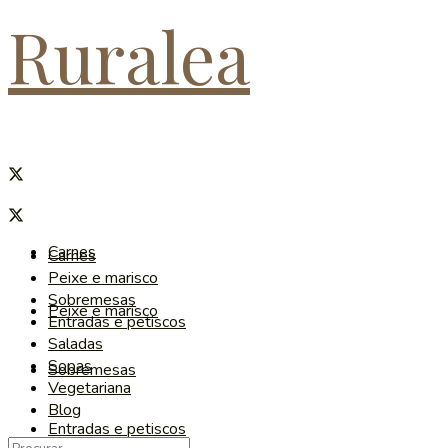
Ruralea
Carnes
Carnes
Peixe e marisco
Sobremesas
Peixe e marisco
Entradas e petiscos
Saladas
Sopas
Sobremesas
Vegetariana
Blog
Entradas e petiscos