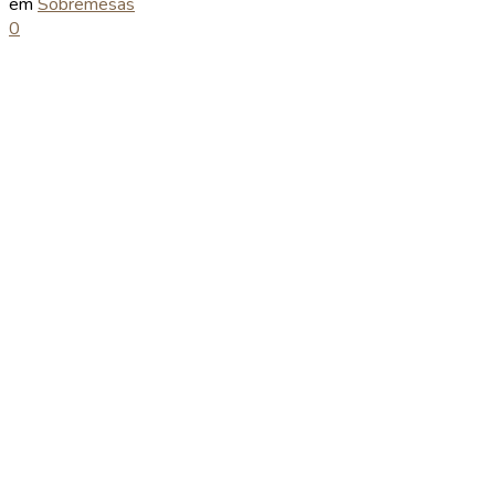
em
Sobremesas
0