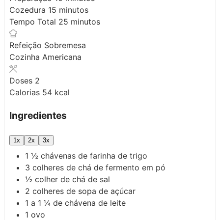
minutos
Cozedura
15
minutos
minutos
Tempo Total
25
minutos
Refeição
Sobremesa
Cozinha
Americana
Doses
2
Calorias
54
kcal
Ingredientes
1x
2x
3x
1 ½
chávenas de farinha de trigo
3
colheres de chá de fermento em pó
½
colher de chá de sal
2
colheres de sopa de açúcar
1
a 1 ¼ de chávena de leite
1
ovo