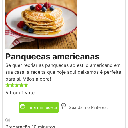
Panquecas americanas
Se quer recriar as panquecas ao estilo americano em
sua casa, a receita que hoje aqui deixamos é perfeita
para si. Mãos à obra!
5
from 1 vote
Imprimir receita
Guardar no Pinterest
minutos
Preparação
10
minutos