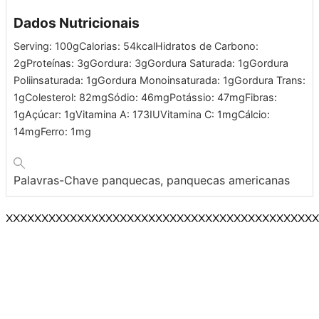
Dados Nutricionais
Serving:
100
g
Calorias:
54
kcal
Hidratos de Carbono:
2
g
Proteínas:
3
g
Gordura:
3
g
Gordura Saturada:
1
g
Gordura
Poliinsaturada:
1
g
Gordura Monoinsaturada:
1
g
Gordura Trans:
1
g
Colesterol:
82
mg
Sódio:
46
mg
Potássio:
47
mg
Fibras:
1
g
Açúcar:
1
g
Vitamina A:
173
IU
Vitamina C:
1
mg
Cálcio:
14
mg
Ferro:
1
mg
Palavras-Chave
panquecas, panquecas americanas
XXXXXXXXXXXXXXXXXXXXXXXXXXXXXXXXXXXXXXXXXXXX