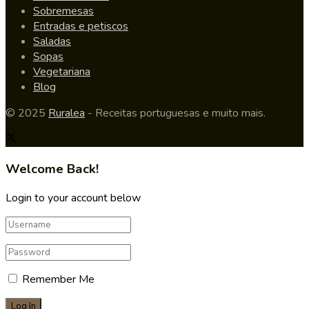
Sobremesas
Entradas e petiscos
Saladas
Sopas
Vegetariana
Blog
© 2025
Ruralea
- Receitas portuguesas e muito mais.
Welcome Back!
Login to your account below
Remember Me