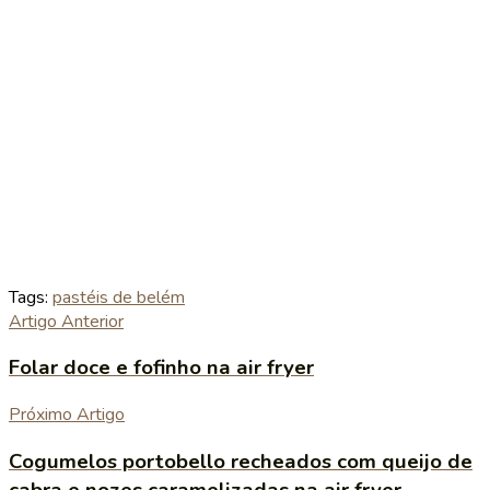
Tags:
pastéis de belém
Artigo Anterior
Folar doce e fofinho na air fryer
Próximo Artigo
Cogumelos portobello recheados com queijo de
cabra e nozes caramelizadas na air fryer