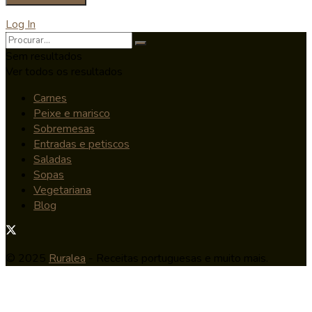
Log In
Sem resultados
Ver todos os resultados
Carnes
Peixe e marisco
Sobremesas
Entradas e petiscos
Saladas
Sopas
Vegetariana
Blog
© 2025
Ruralea
- Receitas portuguesas e muito mais.