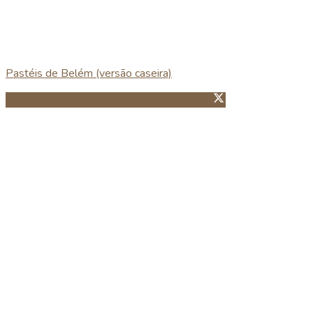
Pastéis de Belém (versão caseira)
Partillhar no Facebook
Guardar no Pinterest