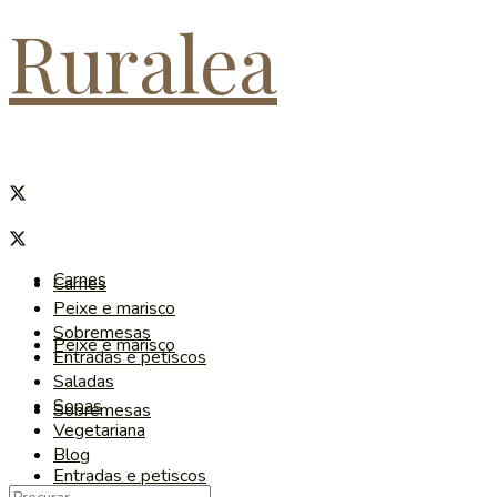
Ruralea
Carnes
Carnes
Peixe e marisco
Sobremesas
Peixe e marisco
Entradas e petiscos
Saladas
Sopas
Sobremesas
Vegetariana
Blog
Entradas e petiscos