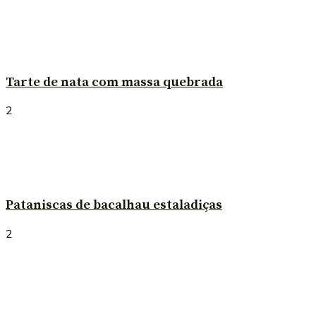
Tarte de nata com massa quebrada
2
Pataniscas de bacalhau estaladiças
2