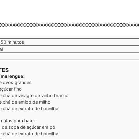
XXXXXXXXXXXXXXXXXXXXXXXXXXXXXXXXXXXXXXXXXXXX
minutos
50
minutos
al
TES
e merengue:
de ovos grandes
açúcar fino
e chá de vinagre de vinho branco
e chá de amido de milho
e chá de extrato de baunilha
 natas para bater
s de sopa de açúcar em pó
e chá de extrato de baunilha