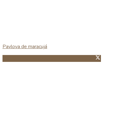
Pavlova de maracujá
Partillhar no Facebook
Guardar no Pinterest