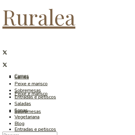
Ruralea
Carnes
Carnes
Peixe e marisco
Sobremesas
Peixe e marisco
Entradas e petiscos
Saladas
Sopas
Sobremesas
Vegetariana
Blog
Entradas e petiscos