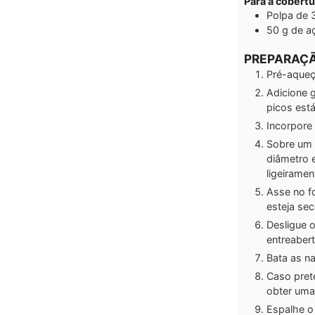
Para a cobertu
Polpa de 
50
g
de a
PREPARAÇ
Pré-aqueç
Adicione 
picos está
Incorpore 
Sobre um 
diâmetro 
ligeiramen
Asse no f
esteja se
Desligue o
entreabert
Bata as na
Caso pret
obter uma 
Espalhe o 