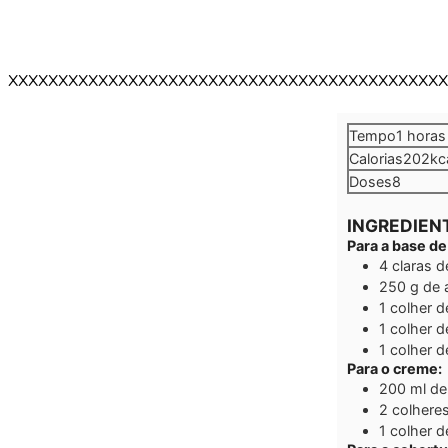
XXXXXXXXXXXXXXXXXXXXXXXXXXXXXXXXXXXXXXXXXXXX
hora
Tempo
1
horas
Calorias
202
kc
Doses
8
INGREDIEN
Para a base d
4
claras 
250
g
de 
1
colher d
1
colher d
1
colher d
Para o creme:
200
ml
de
2
colhere
1
colher d