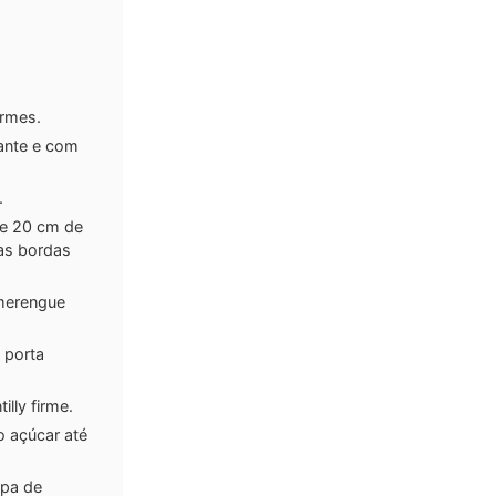
irmes.
hante e com
.
de 20 cm de
as bordas
 merengue
 porta
lly firme.
o açúcar até
lpa de