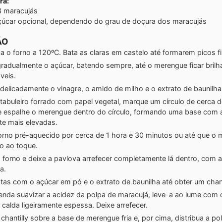
ra:
3 maracujás
çúcar
opcional, dependendo do grau de doçura dos maracujás
ÃO
a o forno a 120ºC. Bata as claras em castelo até formarem picos f
gradualmente o açúcar, batendo sempre, até o merengue ficar bril
veis.
delicadamente o vinagre, o amido de milho e o extrato de baunilha
tabuleiro forrado com papel vegetal, marque um círculo de cerca 
e espalhe o merengue dentro do círculo, formando uma base com 
te mais elevadas.
orno pré-aquecido por cerca de 1 hora e 30 minutos ou até que o
co ao toque.
 forno e deixe a pavlova arrefecer completamente lá dentro, com a
a.
tas com o açúcar em pó e o extrato de baunilha até obter um chanti
enda suavizar a acidez da polpa de maracujá, leve-a ao lume com 
calda ligeiramente espessa. Deixe arrefecer.
chantilly sobre a base de merengue fria e, por cima, distribua a po