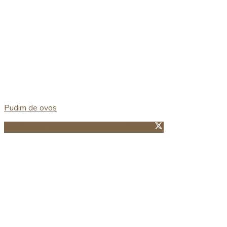
Pudim de ovos
Partillhar no Facebook
Guardar no Pinterest