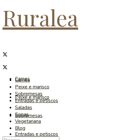
Ruralea
Carnes
Carnes
Peixe e marisco
Sobremesas
Peixe e marisco
Entradas e petiscos
Saladas
Sopas
Sobremesas
Vegetariana
Blog
Entradas e petiscos