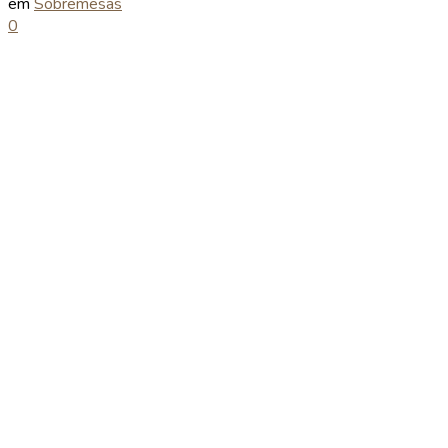
em
Sobremesas
0