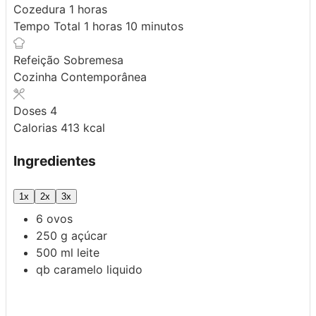
hora
Cozedura
1
horas
hora
minutos
Tempo Total
1
horas
10
minutos
Refeição
Sobremesa
Cozinha
Contemporânea
Doses
4
Calorias
413
kcal
Ingredientes
1x
2x
3x
6
ovos
250
g
açúcar
500
ml
leite
qb
caramelo liquido