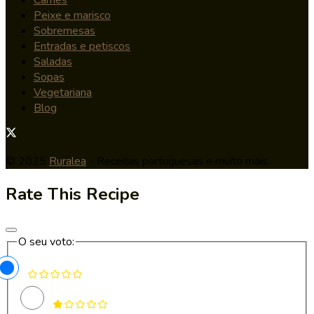
Peixe e marisco
Sobremesas
Entradas e petiscos
Saladas
Sopas
Vegetariana
Blog
© 2025
Ruralea
- Receitas portuguesas e muito mais.
Rate This Recipe
O seu voto: