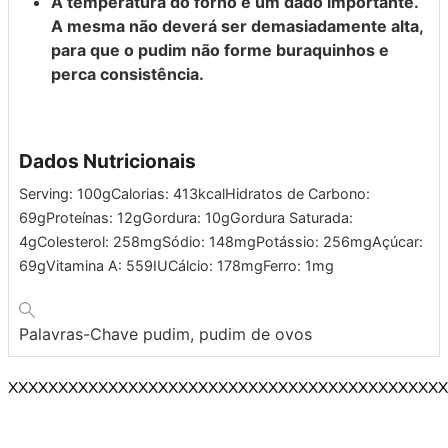
A temperatura do forno é um dado importante.
A mesma não deverá ser demasiadamente alta,
para que o pudim não forme buraquinhos e
perca consistência.
Dados Nutricionais
Serving:
100
g
Calorias:
413
kcal
Hidratos de Carbono:
69
g
Proteínas:
12
g
Gordura:
10
g
Gordura Saturada:
4
g
Colesterol:
258
mg
Sódio:
148
mg
Potássio:
256
mg
Açúcar:
69
g
Vitamina A:
559
IU
Cálcio:
178
mg
Ferro:
1
mg
Palavras-Chave
pudim, pudim de ovos
XXXXXXXXXXXXXXXXXXXXXXXXXXXXXXXXXXXXXXXXXXXX