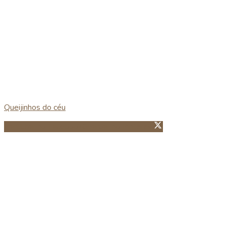
Queijinhos do céu
Partillhar no Facebook
Guardar no Pinterest