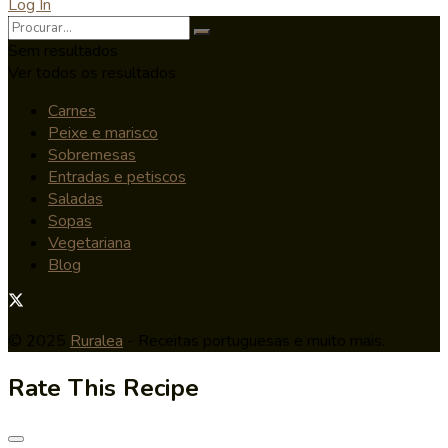
Log In
Sem resultados
Ver todos os resultados
Carnes
Peixe e marisco
Sobremesas
Entradas e petiscos
Saladas
Sopas
Vegetariana
Blog
© 2025
Ruralea
- Receitas portuguesas e muito mais.
Rate This Recipe