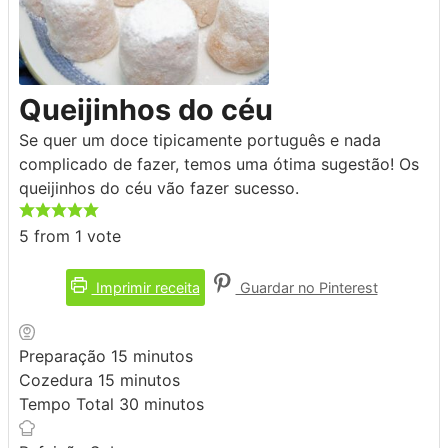
Queijinhos do céu
Se quer um doce tipicamente português e nada
complicado de fazer, temos uma ótima sugestão! Os
queijinhos do céu vão fazer sucesso.
5
from 1 vote
Imprimir receita
Guardar no Pinterest
minutos
Preparação
15
minutos
minutos
Cozedura
15
minutos
minutos
Tempo Total
30
minutos