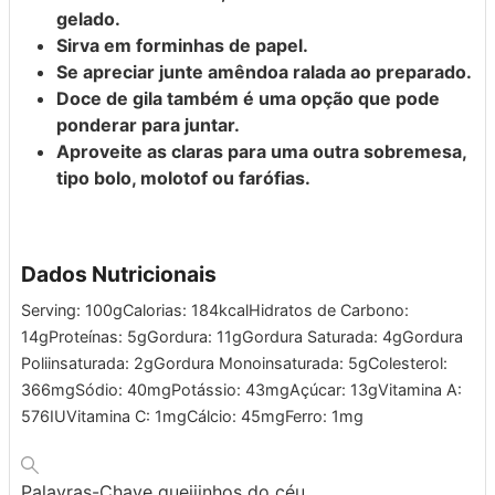
gelado.
Sirva em forminhas de papel.
Se apreciar junte amêndoa ralada ao preparado.
Doce de gila também é uma opção que pode
ponderar para juntar.
Aproveite as claras para uma outra sobremesa,
tipo bolo, molotof ou farófias.
Dados Nutricionais
Serving:
100
g
Calorias:
184
kcal
Hidratos de Carbono:
14
g
Proteínas:
5
g
Gordura:
11
g
Gordura Saturada:
4
g
Gordura
Poliinsaturada:
2
g
Gordura Monoinsaturada:
5
g
Colesterol:
366
mg
Sódio:
40
mg
Potássio:
43
mg
Açúcar:
13
g
Vitamina A:
576
IU
Vitamina C:
1
mg
Cálcio:
45
mg
Ferro:
1
mg
Palavras-Chave
queijinhos do céu