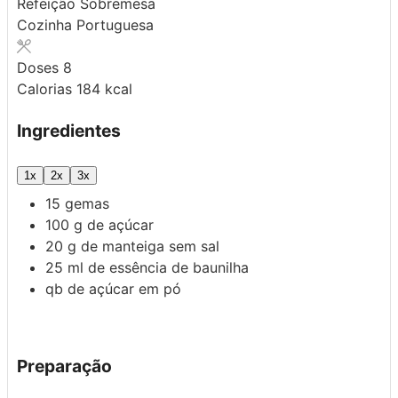
Refeição
Sobremesa
Cozinha
Portuguesa
Doses
8
Calorias
184
kcal
Ingredientes
1x
2x
3x
15
gemas
100
g
de açúcar
20
g
de manteiga sem sal
25
ml
de essência de baunilha
qb
de açúcar em pó
Preparação