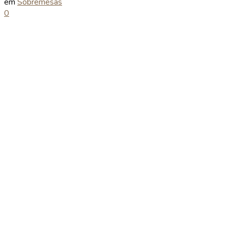
em
Sobremesas
0