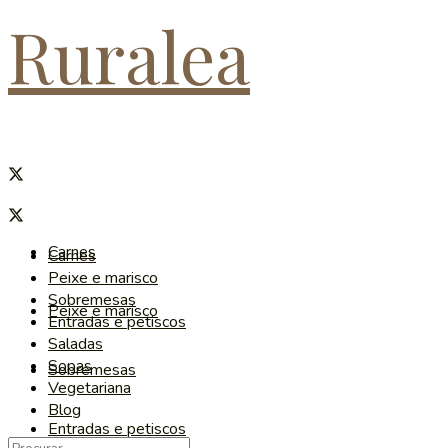
Ruralea
Carnes
Carnes
Peixe e marisco
Sobremesas
Peixe e marisco
Entradas e petiscos
Saladas
Sopas
Sobremesas
Vegetariana
Blog
Entradas e petiscos