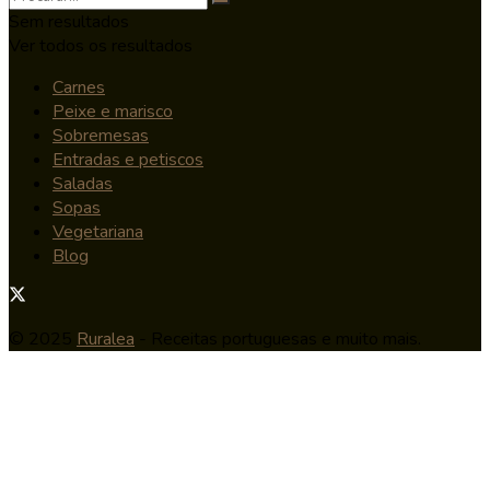
Sem resultados
Ver todos os resultados
Carnes
Peixe e marisco
Sobremesas
Entradas e petiscos
Saladas
Sopas
Vegetariana
Blog
© 2025
Ruralea
- Receitas portuguesas e muito mais.