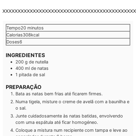
XXXXXXXXXXXXXXXXXXXXXXXXXXXXXXXXXXXXXXXXXXXX
minutos
Tempo
20
minutos
Calorias
308
kcal
Doses
6
INGREDIENTES
200
g
de nutella
400
ml
de natas
1
pitada
de sal
PREPARAÇÃO
Bata as natas bem frias até ficarem firmes.
Numa tigela, misture o creme de avelã com a baunilha e
o sal.
Junte cuidadosamente às natas batidas, envolvendo
com uma espátula até ficar homogéneo.
Coloque a mistura num recipiente com tampa e leve ao