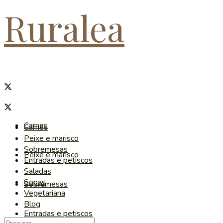
Ruralea
Carnes
Carnes
Peixe e marisco
Sobremesas
Peixe e marisco
Entradas e petiscos
Saladas
Sopas
Sobremesas
Vegetariana
Blog
Entradas e petiscos