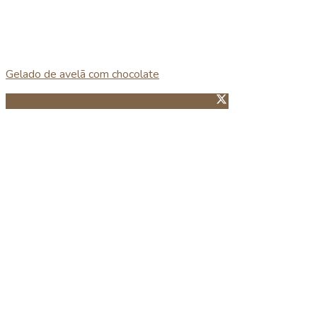
Gelado de avelã com chocolate
Partillhar no Facebook
Guardar no Pinterest