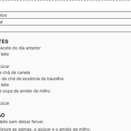
tos
utos
al
TES
acete do dia anterior
leite
çúcar
de chá
de canela
s de chá
de essência de baunilha
leite
de sopa
de amido de milho
çúcar
ÃO
eite sem deixar ferver.
misture as gemas, o açúcar e o amido de milho.