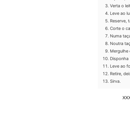
Verta o l
Leve ao l
Reserve, t
Corte o c
Numa taça,
Noutra ta
Mergulhe c
Disponha 
Leve ao f
Retire, d
Sirva.
XX