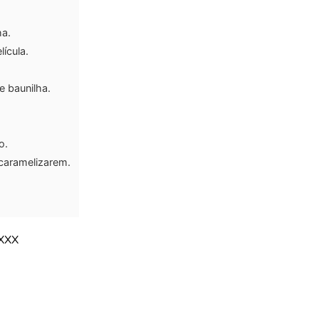
ha.
ícula.
e baunilha.
o.
 caramelizarem.
XXX