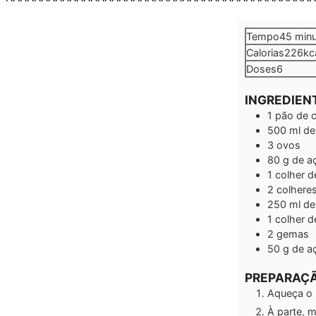
minu
Tempo
45
min
Calorias
226
kc
Doses
6
INGREDIEN
1
pão de c
500
ml
de 
3
ovos
80
g
de a
1
colher 
2
colhere
250
ml
de 
1
colher 
2
gemas
50
g
de a
PREPARAÇ
Aqueça o l
À parte, 