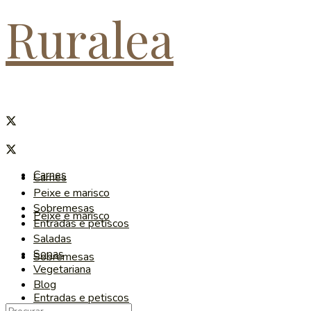
Ruralea
Carnes
Carnes
Peixe e marisco
Sobremesas
Peixe e marisco
Entradas e petiscos
Saladas
Sopas
Sobremesas
Vegetariana
Blog
Entradas e petiscos