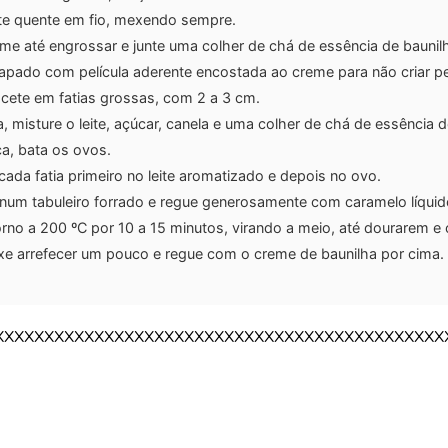
eite quente em fio, mexendo sempre.
ume até engrossar e junte uma colher de chá de essência de baunil
apado com película aderente encostada ao creme para não criar pel
acete em fatias grossas, com 2 a 3 cm.
 misture o leite, açúcar, canela e uma colher de chá de essência d
ça, bata os ovos.
ada fatia primeiro no leite aromatizado e depois no ovo.
num tabuleiro forrado e regue generosamente com caramelo líquid
orno a 200 ºC por 10 a 15 minutos, virando a meio, até dourarem e
eixe arrefecer um pouco e regue com o creme de baunilha por cima.
XXXXXXXXXXXXXXXXXXXXXXXXXXXXXXXXXXXXXXXXXXXXX