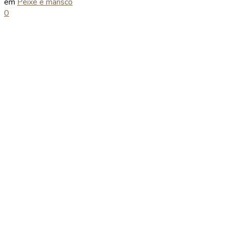
em
Peixe e marisco
0