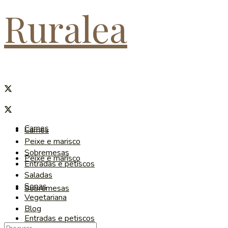
Ruralea
Carnes
Carnes
Peixe e marisco
Sobremesas
Peixe e marisco
Entradas e petiscos
Saladas
Sopas
Sobremesas
Vegetariana
Blog
Entradas e petiscos