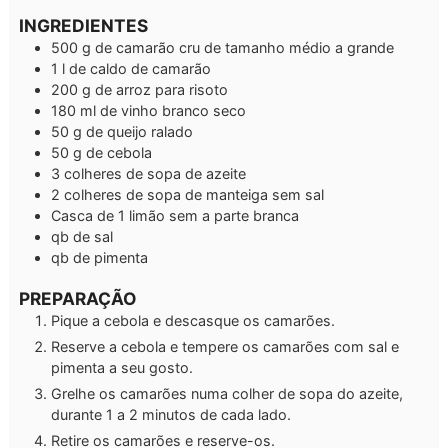
INGREDIENTES
500
g
de camarão cru de tamanho médio a grande
1
l
de caldo de camarão
200
g
de arroz para risoto
180
ml
de vinho branco seco
50
g
de queijo ralado
50
g
de cebola
3
colheres de sopa de azeite
2
colheres de sopa de manteiga sem sal
Casca de 1 limão
sem a parte branca
qb
de sal
qb
de pimenta
PREPARAÇÃO
Pique a cebola e descasque os camarões.
Reserve a cebola e tempere os camarões com sal e
pimenta a seu gosto.
Grelhe os camarões numa colher de sopa do azeite,
durante 1 a 2 minutos de cada lado.
Retire os camarões e reserve-os.