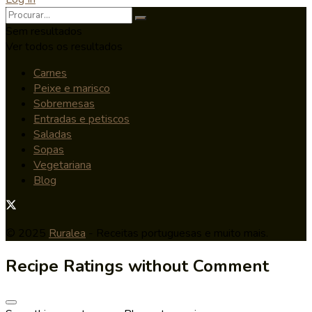
Sem resultados
Ver todos os resultados
Carnes
Peixe e marisco
Sobremesas
Entradas e petiscos
Saladas
Sopas
Vegetariana
Blog
© 2025
Ruralea
- Receitas portuguesas e muito mais.
Recipe Ratings without Comment