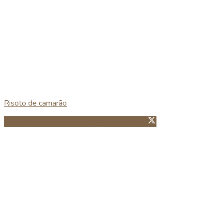
Risoto de camarão
Partillhar no Facebook
Guardar no Pinterest