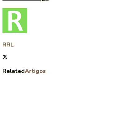
RRL
Related
Artigos