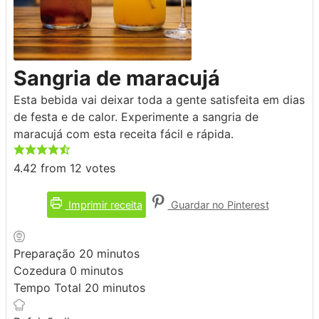
Sangria de maracujá
Esta bebida vai deixar toda a gente satisfeita em dias
de festa e de calor. Experimente a sangria de
maracujá com esta receita fácil e rápida.
4.42
from
12
votes
Imprimir receita
Guardar no Pinterest
minutos
Preparação
20
minutos
minutos
Cozedura
0
minutos
minutos
Tempo Total
20
minutos