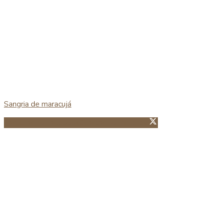
Sangria de maracujá
Partillhar no Facebook
Guardar no Pinterest