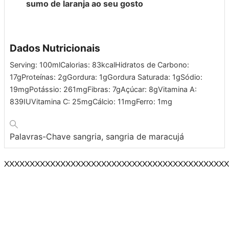
sumo de laranja ao seu gosto
Dados Nutricionais
Serving:
100
ml
Calorias:
83
kcal
Hidratos de Carbono:
17
g
Proteínas:
2
g
Gordura:
1
g
Gordura Saturada:
1
g
Sódio:
19
mg
Potássio:
261
mg
Fibras:
7
g
Açúcar:
8
g
Vitamina A:
839
IU
Vitamina C:
25
mg
Cálcio:
11
mg
Ferro:
1
mg
Palavras-Chave
sangria, sangria de maracujá
XXXXXXXXXXXXXXXXXXXXXXXXXXXXXXXXXXXXXXXXXXXX