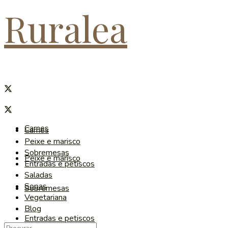
Ruralea
Carnes
Carnes
Peixe e marisco
Sobremesas
Peixe e marisco
Entradas e petiscos
Saladas
Sopas
Sobremesas
Vegetariana
Blog
Entradas e petiscos