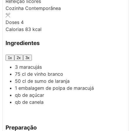
Refeição
licores
Cozinha
Contemporânea
Doses
4
Calorias
83
kcal
Ingredientes
1x
2x
3x
3
maracujás
75
cl
de vinho branco
50
cl
de sumo de laranja
1
embalagem de
polpa de maracujá
qb
de açúcar
qb
de canela
Preparação