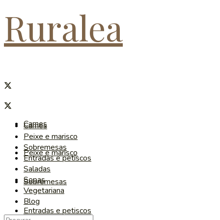
Ruralea
Carnes
Carnes
Peixe e marisco
Sobremesas
Peixe e marisco
Entradas e petiscos
Saladas
Sopas
Sobremesas
Vegetariana
Blog
Entradas e petiscos