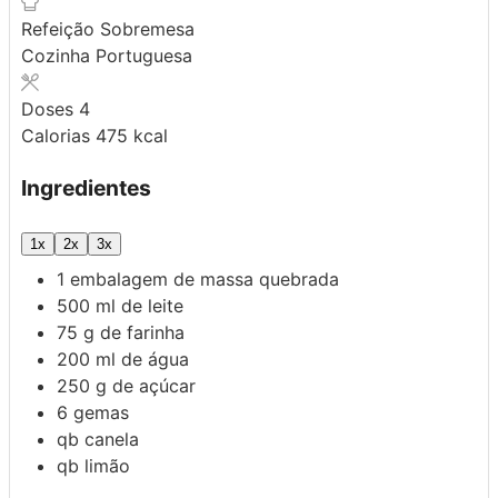
Refeição
Sobremesa
Cozinha
Portuguesa
Doses
4
Calorias
475
kcal
Ingredientes
1x
2x
3x
1
embalagem de
massa quebrada
500
ml
de leite
75
g
de farinha
200
ml
de água
250
g
de açúcar
6
gemas
qb
canela
qb
limão