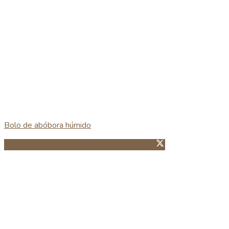
Bolo de abóbora húmido
Partillhar no Facebook
Guardar no Pinterest