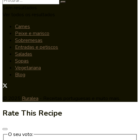
Sem resultados
Ver todos os resultados
Carnes
Peixe e marisco
Sobremesas
Entradas e petiscos
Saladas
Sopas
Vegetariana
Blog
© 2025
Ruralea
- Receitas portuguesas e muito mais.
Rate This Recipe
O seu voto: