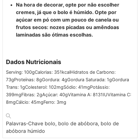
Na hora de decorar, opte por não escolher
cremes, já que o bolo é húmido. Opte por
açúcar em pó com um pouco de canela ou
frutos secos: nozes picadas ou amêndoas
laminadas são ótimas escolhas.
Dados Nutricionais
Serving:
100
g
Calorias:
351
kcal
Hidratos de Carbono:
73
g
Proteínas:
8
g
Gordura:
4
g
Gordura Saturada:
1
g
Gordura
Trans:
1
g
Colesterol:
102
mg
Sódio:
41
mg
Potássio:
399
mg
Fibras:
2
g
Açúcar:
40
g
Vitamina A:
8131
IU
Vitamina C:
8
mg
Cálcio:
45
mg
Ferro:
3
mg
Palavras-Chave
bolo, bolo de abóbora, bolo de
abóbora húmido