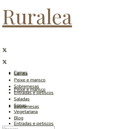
Ruralea
Carnes
Carnes
Peixe e marisco
Sobremesas
Peixe e marisco
Entradas e petiscos
Saladas
Sopas
Sobremesas
Vegetariana
Blog
Entradas e petiscos