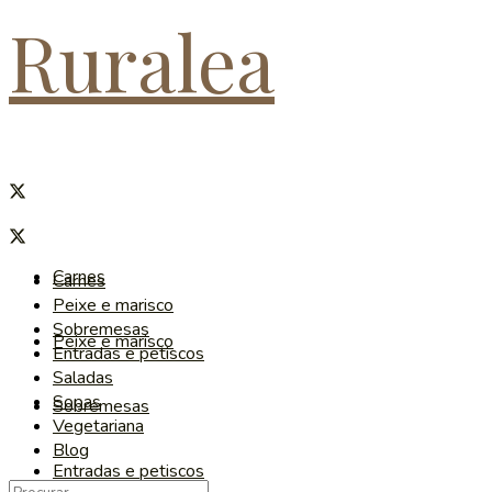
Ruralea
Carnes
Carnes
Peixe e marisco
Sobremesas
Peixe e marisco
Entradas e petiscos
Saladas
Sopas
Sobremesas
Vegetariana
Blog
Entradas e petiscos