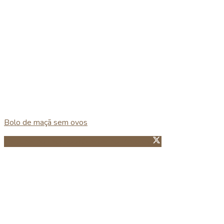
Bolo de maçã sem ovos
Partillhar no Facebook
Guardar no Pinterest