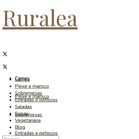
Ruralea
Carnes
Carnes
Peixe e marisco
Sobremesas
Peixe e marisco
Entradas e petiscos
Saladas
Sopas
Sobremesas
Vegetariana
Blog
Entradas e petiscos