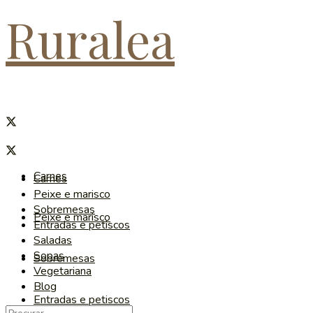
Ruralea
Carnes
Carnes
Peixe e marisco
Sobremesas
Peixe e marisco
Entradas e petiscos
Saladas
Sopas
Sobremesas
Vegetariana
Blog
Entradas e petiscos