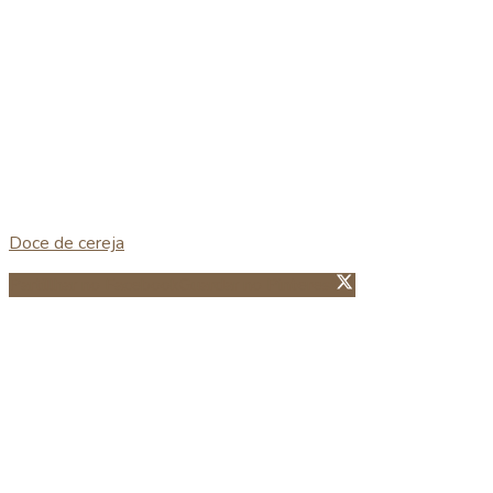
Doce de cereja
Partillhar no Facebook
Guardar no Pinterest