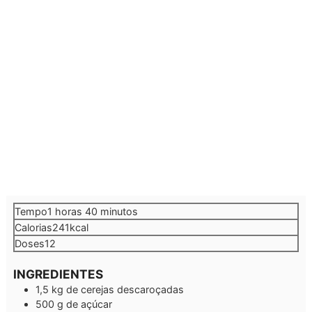
hora
minutos
Tempo
1
horas
40
minutos
Calorias
241
kcal
Doses
12
INGREDIENTES
1,5
kg
de cerejas descaroçadas
500
g
de açúcar