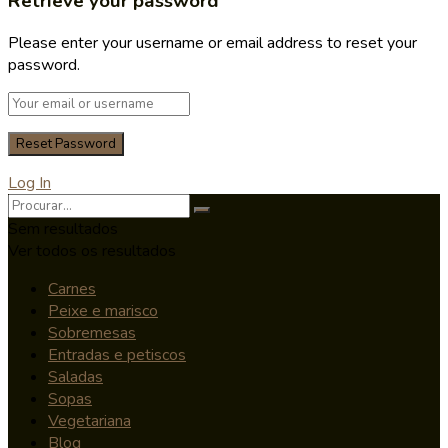
Retrieve your password
Please enter your username or email address to reset your
password.
Log In
Sem resultados
Ver todos os resultados
Carnes
Peixe e marisco
Sobremesas
Entradas e petiscos
Saladas
Sopas
Vegetariana
Blog