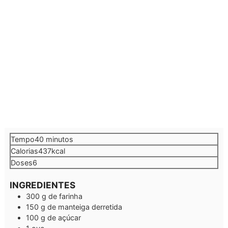
minutos
Tempo
40
minutos
Calorias
437
kcal
Doses
6
INGREDIENTES
300
g
de farinha
150
g
de manteiga derretida
100
g
de açúcar