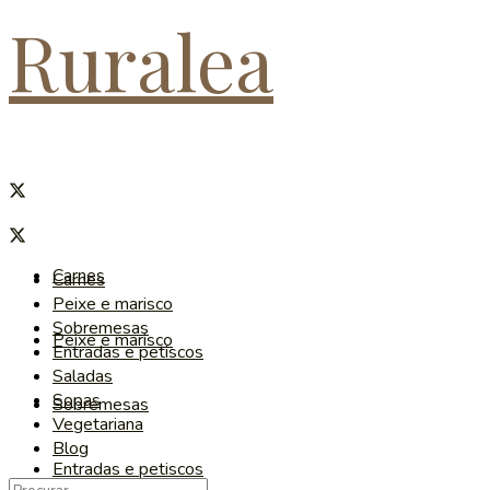
Ruralea
Carnes
Carnes
Peixe e marisco
Sobremesas
Peixe e marisco
Entradas e petiscos
Saladas
Sopas
Sobremesas
Vegetariana
Blog
Entradas e petiscos