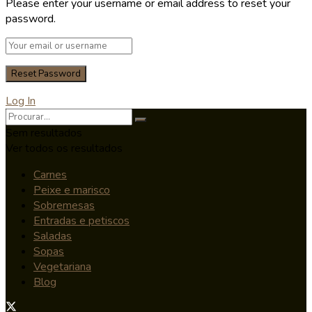
Please enter your username or email address to reset your
password.
Log In
Sem resultados
Ver todos os resultados
Carnes
Peixe e marisco
Sobremesas
Entradas e petiscos
Saladas
Sopas
Vegetariana
Blog