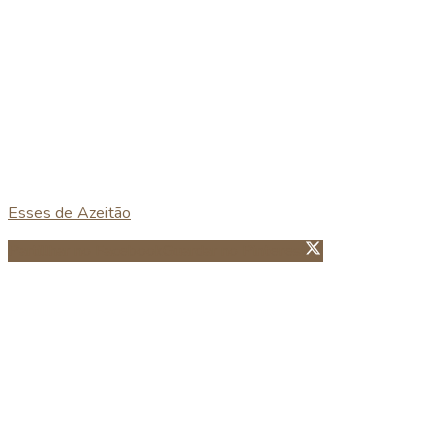
Esses de Azeitão
Partillhar no Facebook
Guardar no Pinterest