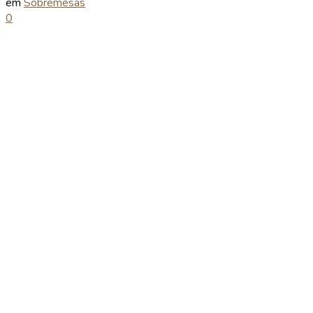
em
Sobremesas
0