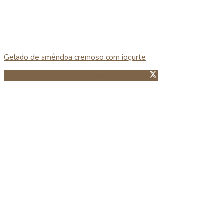
Gelado de amêndoa cremoso com iogurte
Partillhar no Facebook
Guardar no Pinterest