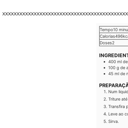
XXXXXXXXXXXXXXXXXXXXXXXXXXXXXXXXXXXXXXXXXXXX
minu
Tempo
10
minu
Calorias
496
kc
Doses
2
INGREDIEN
400
ml
de
100
g
de 
45
ml
de 
PREPARAÇ
Num liquid
Triture at
Transfira 
Leve ao c
Sirva.