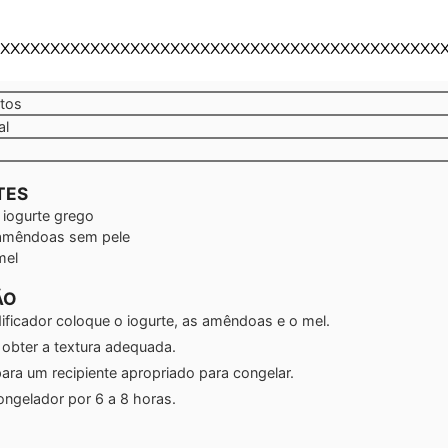
XXXXXXXXXXXXXXXXXXXXXXXXXXXXXXXXXXXXXXXXXXXX
tos
tos
al
TES
 iogurte grego
amêndoas sem pele
mel
ÃO
ificador coloque o iogurte, as amêndoas e o mel.
é obter a textura adequada.
para um recipiente apropriado para congelar.
ongelador por 6 a 8 horas.