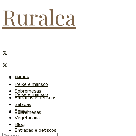
Ruralea
Carnes
Carnes
Peixe e marisco
Sobremesas
Peixe e marisco
Entradas e petiscos
Saladas
Sopas
Sobremesas
Vegetariana
Blog
Entradas e petiscos