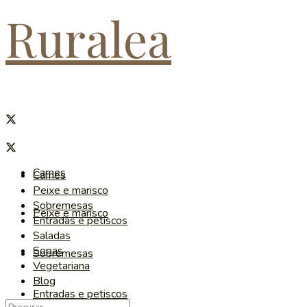
Ruralea
Carnes
Carnes
Peixe e marisco
Sobremesas
Peixe e marisco
Entradas e petiscos
Saladas
Sopas
Sobremesas
Vegetariana
Blog
Entradas e petiscos