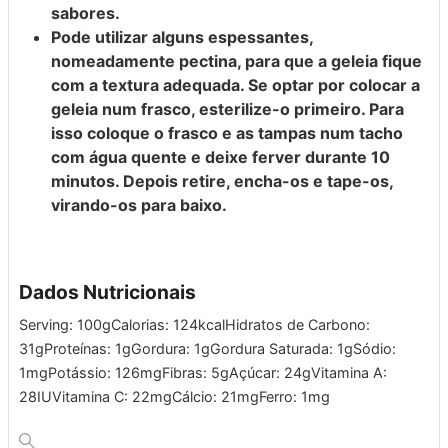
sabores.
Pode utilizar alguns espessantes,
nomeadamente pectina, para que a geleia fique
com a textura adequada. Se optar por colocar a
geleia num frasco, esterilize-o primeiro. Para
isso coloque o frasco e as tampas num tacho
com água quente e deixe ferver durante 10
minutos. Depois retire, encha-os e tape-os,
virando-os para baixo.
Dados Nutricionais
Serving:
100
g
Calorias:
124
kcal
Hidratos de Carbono:
31
g
Proteínas:
1
g
Gordura:
1
g
Gordura Saturada:
1
g
Sódio:
1
mg
Potássio:
126
mg
Fibras:
5
g
Açúcar:
24
g
Vitamina A:
28
IU
Vitamina C:
22
mg
Cálcio:
21
mg
Ferro:
1
mg