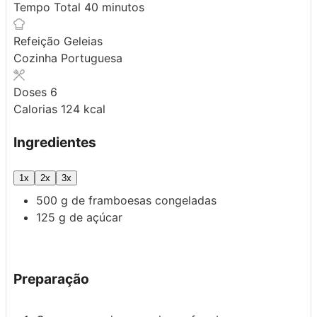
minutos
Tempo Total
40
minutos
Refeição
Geleias
Cozinha
Portuguesa
Doses
6
Calorias
124
kcal
Ingredientes
1x
2x
3x
500
g
de framboesas congeladas
125
g
de açúcar
Preparação