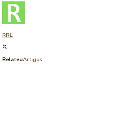
RRL
Related
Artigos