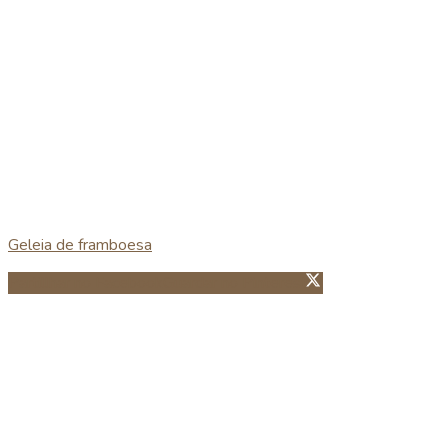
Geleia de framboesa
Partillhar no Facebook
Guardar no Pinterest