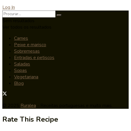
Log In
Sem resultados
Ver todos os resultados
Carnes
Peixe e marisco
Sobremesas
Entradas e petiscos
Saladas
Sopas
Vegetariana
Blog
© 2025
Ruralea
- Receitas portuguesas e muito mais.
Rate This Recipe