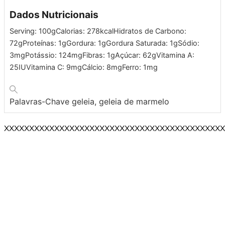
Dados Nutricionais
Serving:
100
g
Calorias:
278
kcal
Hidratos de Carbono:
72
g
Proteínas:
1
g
Gordura:
1
g
Gordura Saturada:
1
g
Sódio:
3
mg
Potássio:
124
mg
Fibras:
1
g
Açúcar:
62
g
Vitamina A:
25
IU
Vitamina C:
9
mg
Cálcio:
8
mg
Ferro:
1
mg
Palavras-Chave
geleia, geleia de marmelo
XXXXXXXXXXXXXXXXXXXXXXXXXXXXXXXXXXXXXXXXXXXX