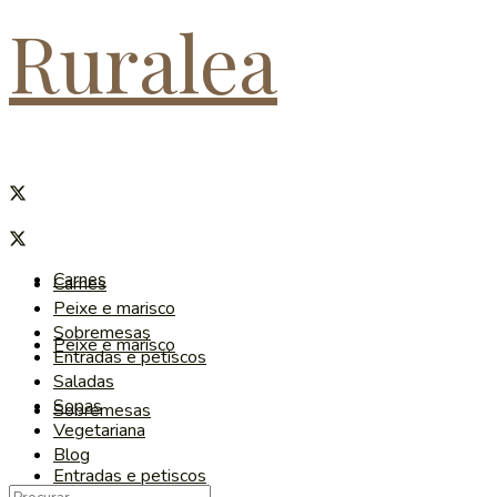
Ruralea
Carnes
Carnes
Peixe e marisco
Sobremesas
Peixe e marisco
Entradas e petiscos
Saladas
Sopas
Sobremesas
Vegetariana
Blog
Entradas e petiscos