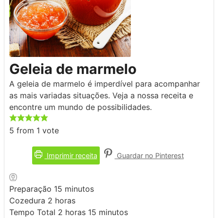
Geleia de marmelo
A geleia de marmelo é imperdível para acompanhar
as mais variadas situações. Veja a nossa receita e
encontre um mundo de possibilidades.
5
from 1 vote
Imprimir receita
Guardar no Pinterest
minutos
Preparação
15
minutos
horas
Cozedura
2
horas
horas
minutos
Tempo Total
2
horas
15
minutos