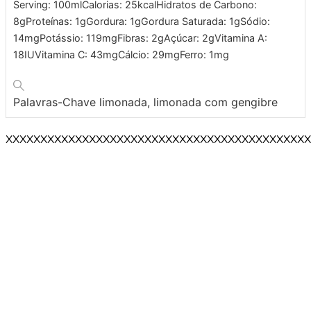
Serving:
100
ml
Calorias:
25
kcal
Hidratos de Carbono:
8
g
Proteínas:
1
g
Gordura:
1
g
Gordura Saturada:
1
g
Sódio:
14
mg
Potássio:
119
mg
Fibras:
2
g
Açúcar:
2
g
Vitamina A:
18
IU
Vitamina C:
43
mg
Cálcio:
29
mg
Ferro:
1
mg
Palavras-Chave
limonada, limonada com gengibre
XXXXXXXXXXXXXXXXXXXXXXXXXXXXXXXXXXXXXXXXXXXX