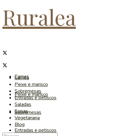
Ruralea
Carnes
Carnes
Peixe e marisco
Sobremesas
Peixe e marisco
Entradas e petiscos
Saladas
Sopas
Sobremesas
Vegetariana
Blog
Entradas e petiscos