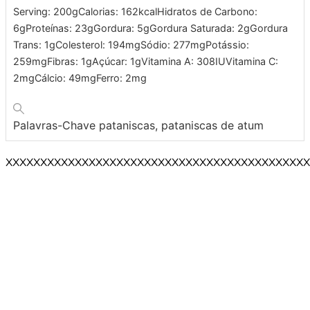
Serving:
200
g
Calorias:
162
kcal
Hidratos de Carbono:
6
g
Proteínas:
23
g
Gordura:
5
g
Gordura Saturada:
2
g
Gordura
Trans:
1
g
Colesterol:
194
mg
Sódio:
277
mg
Potássio:
259
mg
Fibras:
1
g
Açúcar:
1
g
Vitamina A:
308
IU
Vitamina C:
2
mg
Cálcio:
49
mg
Ferro:
2
mg
Palavras-Chave
pataniscas, pataniscas de atum
XXXXXXXXXXXXXXXXXXXXXXXXXXXXXXXXXXXXXXXXXXXX