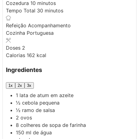
minutos
Cozedura
10
minutos
minutos
Tempo Total
30
minutos
Refeição
Acompanhamento
Cozinha
Portuguesa
Doses
2
Calorias
162
kcal
Ingredientes
1x
2x
3x
1
lata de atum em azeite
½
cebola pequena
½
ramo de salsa
2
ovos
8
colheres de sopa de
farinha
150
ml
de água