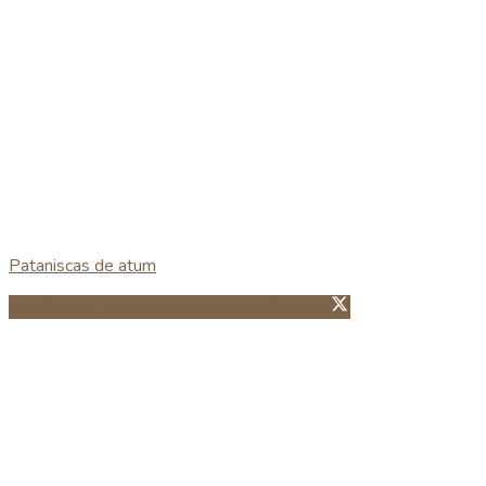
Pataniscas de atum
Partillhar no Facebook
Guardar no Pinterest