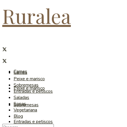
Ruralea
Carnes
Carnes
Peixe e marisco
Sobremesas
Peixe e marisco
Entradas e petiscos
Saladas
Sopas
Sobremesas
Vegetariana
Blog
Entradas e petiscos