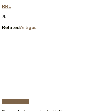
RRL
Related
Artigos
Peixe e marisco