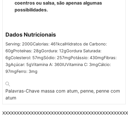
coentros ou salsa, são apenas algumas
possibilidades.
Dados Nutricionais
Serving:
200
G
Calorias:
461
kcal
Hidratos de Carbono:
60
g
Proteínas:
28
g
Gordura:
12
g
Gordura Saturada:
6
g
Colesterol:
57
mg
Sódio:
257
mg
Potássio:
430
mg
Fibras:
3
g
Açúcar:
5
g
Vitamina A:
360
IU
Vitamina C:
3
mg
Cálcio:
97
mg
Ferro:
3
mg
Palavras-Chave
massa com atum, penne, penne com
atum
XXXXXXXXXXXXXXXXXXXXXXXXXXXXXXXXXXXXXXXXXXXX