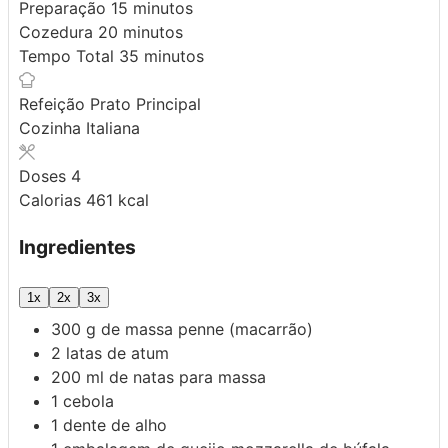
minutos
Preparação
15
minutos
minutos
Cozedura
20
minutos
minutos
Tempo Total
35
minutos
Refeição
Prato Principal
Cozinha
Italiana
Doses
4
Calorias
461
kcal
Ingredientes
1x
2x
3x
300
g
de massa penne
(macarrão)
2
latas de atum
200
ml
de natas para massa
1
cebola
1
dente de alho