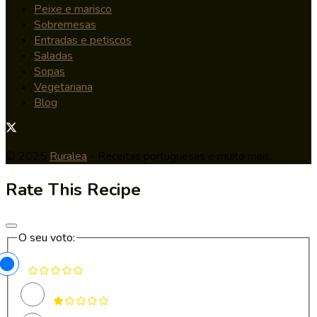
Peixe e marisco
Sobremesas
Entradas e petiscos
Saladas
Sopas
Vegetariana
Blog
© 2025
Ruralea
- Receitas portuguesas e muito mais.
Rate This Recipe
O seu voto: