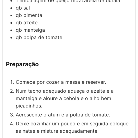
1
embalagem de
queijo mozzarella de búfala
qb
sal
qb
pimenta
qb
azeite
qb
manteiga
qb
polpa de tomate
Preparação
Comece por cozer a massa e reservar.
Num tacho adequado aqueça o azeite e a
manteiga e aloure a cebola e o alho bem
picadinhos.
Acrescente o atum e a polpa de tomate.
Deixe cozinhar um pouco e em seguida coloque
as natas e misture adequadamente.