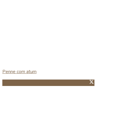
Penne com atum
Partillhar no Facebook
Guardar no Pinterest