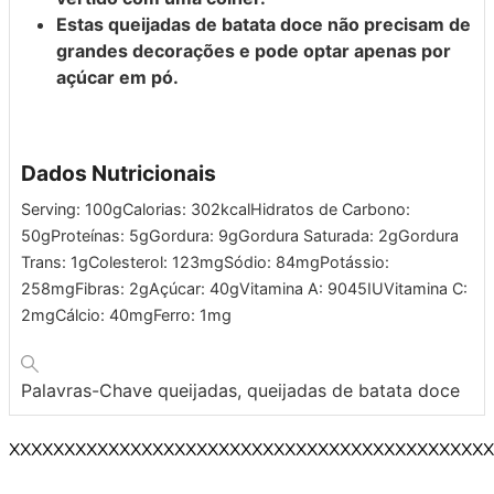
Estas queijadas de batata doce não precisam de
grandes decorações e pode optar apenas por
açúcar em pó.
Dados Nutricionais
Serving:
100
g
Calorias:
302
kcal
Hidratos de Carbono:
50
g
Proteínas:
5
g
Gordura:
9
g
Gordura Saturada:
2
g
Gordura
Trans:
1
g
Colesterol:
123
mg
Sódio:
84
mg
Potássio:
258
mg
Fibras:
2
g
Açúcar:
40
g
Vitamina A:
9045
IU
Vitamina C:
2
mg
Cálcio:
40
mg
Ferro:
1
mg
Palavras-Chave
queijadas, queijadas de batata doce
XXXXXXXXXXXXXXXXXXXXXXXXXXXXXXXXXXXXXXXXXXXX