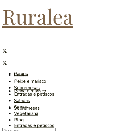
Ruralea
Carnes
Carnes
Peixe e marisco
Sobremesas
Peixe e marisco
Entradas e petiscos
Saladas
Sopas
Sobremesas
Vegetariana
Blog
Entradas e petiscos