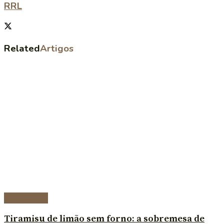
RRL
Related
Artigos
Sobremesas
Tiramisu de limão sem forno: a sobremesa de