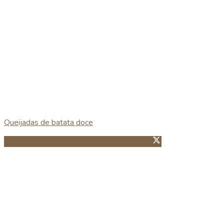
Queijadas de batata doce
Partillhar no Facebook
Guardar no Pinterest