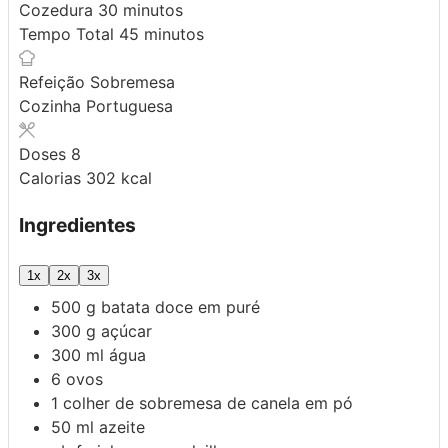
minutos
Cozedura
30
minutos
minutos
Tempo Total
45
minutos
Refeição
Sobremesa
Cozinha
Portuguesa
Doses
8
Calorias
302
kcal
Ingredientes
1x
2x
3x
500
g
batata doce
em puré
300
g
açúcar
300
ml
água
6
ovos
1
colher de sobremesa de
canela em pó
50
ml
azeite