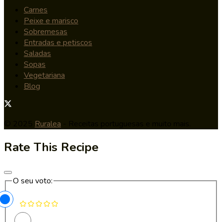
Carnes
Peixe e marisco
Sobremesas
Entradas e petiscos
Saladas
Sopas
Vegetariana
Blog
© 2025
Ruralea
- Receitas portuguesas e muito mais.
Rate This Recipe
O seu voto: