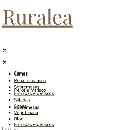
Ruralea
Carnes
Carnes
Peixe e marisco
Sobremesas
Peixe e marisco
Entradas e petiscos
Saladas
Sopas
Sobremesas
Vegetariana
Blog
Entradas e petiscos