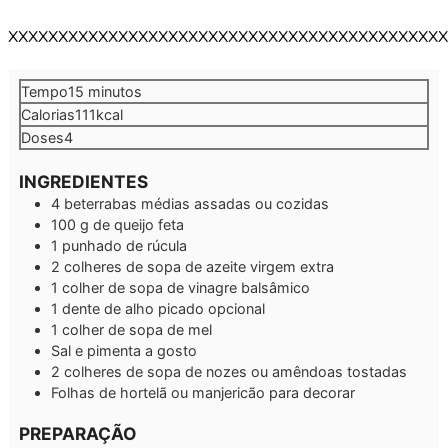
XXXXXXXXXXXXXXXXXXXXXXXXXXXXXXXXXXXXXXXXXXXX
minutos
Tempo
15
minutos
Calorias
111
kcal
Doses
4
INGREDIENTES
4
beterrabas médias
assadas ou cozidas
100
g
de queijo feta
1
punhado de rúcula
2
colheres de sopa de azeite virgem extra
1
colher de sopa de vinagre balsâmico
1
dente de alho picado
opcional
1
colher de sopa de mel
Sal e pimenta a gosto
2
colheres de sopa de nozes ou amêndoas tostadas
Folhas de hortelã ou manjericão para decorar
PREPARAÇÃO