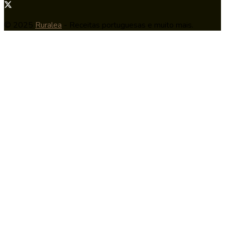
© 2025
Ruralea
- Receitas portuguesas e muito mais.