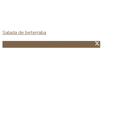
Salada de beterraba
Partillhar no Facebook
Guardar no Pinterest